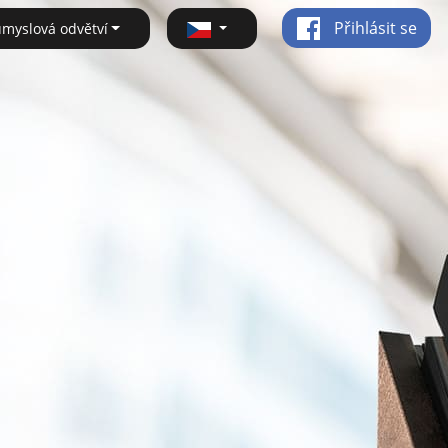
Přihlásit se
ůmyslová odvětví