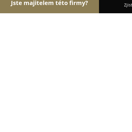
Jste majitelem této firmy?
Zjis
Orlové Nábytku
Nábytkářství, Vestavěné skříně,
Mminterier
8.1
(9)
Luhačovice, Uherskobrodská 1034
Zobrazit telefonní číslo