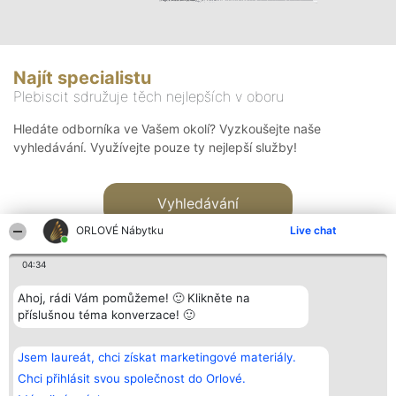
Najít specialistu
Plebiscit sdružuje těch nejlepších v oboru
Hledáte odborníka ve Vašem okolí? Vyzkoušejte naše
vyhledávání. Využívejte pouze ty nejlepší služby!
Vyhledávání
ORLOVÉ Nábytku
Live chat
04:34
Ahoj, rádi Vám pomůžeme! 🙂 Klikněte na
příslušnou téma konverzace! 🙂
Organizátor hlasování
Plebiscyt
Kontakt
Bright Side Solutions sp. z o.
Vítězové
Kontakt
Jsem laureát, chci získat marketingové materiály.
o. sp. k.
Seznam všech
ul. Ruska 22
laureátů
Chci přihlásit svou společnost do Orlové.
Wrocław 50-079
Zásady