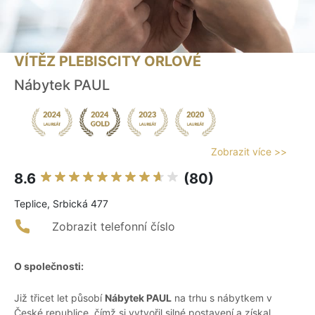
VÍTĚZ PLEBISCITY ORLOVÉ
Nábytek PAUL
Zobrazit více >>
8.6
(80)
Teplice, Srbická 477
Zobrazit telefonní číslo
O společnosti:
Již třicet let působí
Nábytek PAUL
na trhu s nábytkem v
České republice, čímž si vytvořil silné postavení a získal