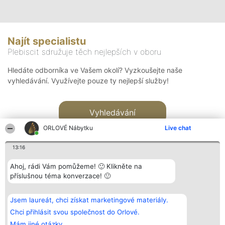
Najít specialistu
Plebiscit sdružuje těch nejlepších v oboru
Hledáte odborníka ve Vašem okolí? Vyzkoušejte naše
vyhledávání. Využívejte pouze ty nejlepší služby!
Vyhledávání
ORLOVÉ Nábytku
Live chat
13:16
Ahoj, rádi Vám pomůžeme! 🙂 Klikněte na
příslušnou téma konverzace! 🙂
Organizátor hlasování
Plebiscyt
Kontakt
Bright Side Solutions sp. z o.
Vítězové
Kontakt
Jsem laureát, chci získat marketingové materiály.
o. sp. k.
Seznam všech
ul. Ruska 22
laureátů
Chci přihlásit svou společnost do Orlové.
Wrocław 50-079
Zásady
Mám jiné otázky.
KRS 0000749100 | Regon
Pravidla