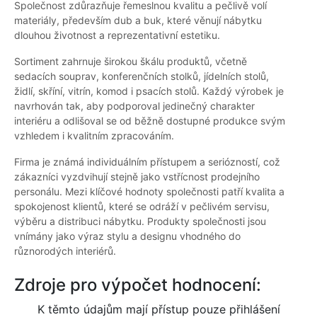
Společnost zdůrazňuje řemeslnou kvalitu a pečlivě volí
materiály, především dub a buk, které věnují nábytku
dlouhou životnost a reprezentativní estetiku.
Sortiment zahrnuje širokou škálu produktů, včetně
sedacích souprav, konferenčních stolků, jídelních stolů,
židlí, skříní, vitrín, komod i psacích stolů. Každý výrobek je
navrhován tak, aby podporoval jedinečný charakter
interiéru a odlišoval se od běžně dostupné produkce svým
vzhledem i kvalitním zpracováním.
Firma je známá individuálním přístupem a seriózností, což
zákazníci vyzdvihují stejně jako vstřícnost prodejního
personálu. Mezi klíčové hodnoty společnosti patří kvalita a
spokojenost klientů, které se odráží v pečlivém servisu,
výběru a distribuci nábytku. Produkty společnosti jsou
vnímány jako výraz stylu a designu vhodného do
různorodých interiérů.
Zdroje pro výpočet hodnocení:
K těmto údajům mají přístup pouze přihlášení