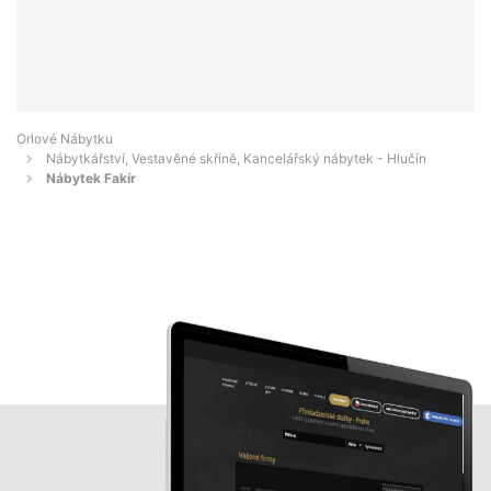
Orlové Nábytku
Nábytkářství, Vestavěné skříně, Kancelářský nábytek - Hlučín
Nábytek Fakír