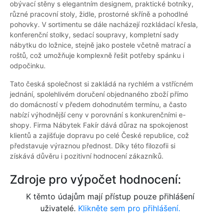
obývací stěny s elegantním designem, praktické botníky,
různé pracovní stoly, židle, prostorné skříně a pohodlné
pohovky. V sortimentu se dále nacházejí rozkládací křesla,
konferenční stolky, sedací soupravy, kompletní sady
nábytku do ložnice, stejně jako postele včetně matrací a
roštů, což umožňuje komplexně řešit potřeby spánku i
odpočinku.
Tato česká společnost si zakládá na rychlém a vstřícném
jednání, spolehlivém doručení objednaného zboží přímo
do domácností v předem dohodnutém termínu, a často
nabízí výhodnější ceny v porovnání s konkurenčními e-
shopy. Firma Nábytek Fakír dává důraz na spokojenost
klientů a zajišťuje dopravu po celé České republice, což
představuje výraznou přednost. Díky této filozofii si
získává důvěru i pozitivní hodnocení zákazníků.
Zdroje pro výpočet hodnocení:
K těmto údajům mají přístup pouze přihlášení
uživatelé.
Klikněte sem pro přihlášení.