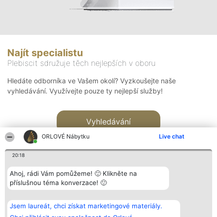
Najít specialistu
Plebiscit sdružuje těch nejlepších v oboru
Hledáte odborníka ve Vašem okolí? Vyzkoušejte naše
vyhledávání. Využívejte pouze ty nejlepší služby!
Vyhledávání
ORLOVÉ Nábytku
Live chat
20:18
Ahoj, rádi Vám pomůžeme! 🙂 Klikněte na
příslušnou téma konverzace! 🙂
Organizátor hlasování
Plebiscyt
Kontakt
Bright Side Solutions sp. z o.
Vítězové
Kontakt
Jsem laureát, chci získat marketingové materiály.
o. sp. k.
Seznam všech
ul. Ruska 22
laureátů