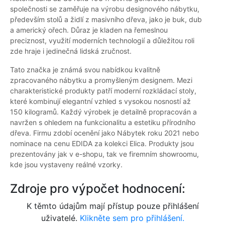
společnosti se zaměřuje na výrobu designového nábytku,
především stolů a židlí z masivního dřeva, jako je buk, dub
a americký ořech. Důraz je kladen na řemeslnou
preciznost, využití moderních technologií a důležitou roli
zde hraje i jedinečná lidská zručnost.
Tato značka je známá svou nabídkou kvalitně
zpracovaného nábytku a promyšleným designem. Mezi
charakteristické produkty patří moderní rozkládací stoly,
které kombinují elegantní vzhled s vysokou nosností až
150 kilogramů. Každý výrobek je detailně propracován a
navržen s ohledem na funkcionalitu a estetiku přírodního
dřeva. Firmu zdobí ocenění jako Nábytek roku 2021 nebo
nominace na cenu EDIDA za kolekci Elica. Produkty jsou
prezentovány jak v e-shopu, tak ve firemním showroomu,
kde jsou vystaveny reálné vzorky.
Zdroje pro výpočet hodnocení:
K těmto údajům mají přístup pouze přihlášení
uživatelé.
Klikněte sem pro přihlášení.