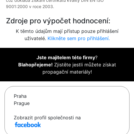
což dokládá získání certifikátu kvality DIN EN ISO
9001:2000 v roce 2003.
Zdroje pro výpočet hodnocení:
K těmto údajům mají přístup pouze přihlášení
uživatelé.
Klikněte sem pro přihlášení.
Jste majitelem této firmy
?
Blahopřejeme!
Zjistěte jestli můžete získat
propagační materiály!
Praha
Prague
Zobrazit profil společnosti na