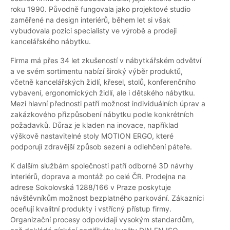
roku 1990. Původně fungovala jako projektové studio
zaměřené na design interiérů, během let si však
vybudovala pozici specialisty ve výrobě a prodeji
kancelářského nábytku.
Firma má přes 34 let zkušeností v nábytkářském odvětví
a ve svém sortimentu nabízí široký výběr produktů,
včetně kancelářských židlí, křesel, stolů, konferenčního
vybavení, ergonomických židlí, ale i dětského nábytku.
Mezi hlavní přednosti patří možnost individuálních úprav a
zakázkového přizpůsobení nábytku podle konkrétních
požadavků. Důraz je kladen na inovace, například
výškově nastavitelné stoly MOTION ERGO, které
podporují zdravější způsob sezení a odlehčení páteře.
K dalším službám společnosti patří odborné 3D návrhy
interiérů, doprava a montáž po celé ČR. Prodejna na
adrese Sokolovská 1288/166 v Praze poskytuje
návštěvníkům možnost bezplatného parkování. Zákazníci
oceňují kvalitní produkty i vstřícný přístup firmy.
Organizační procesy odpovídají vysokým standardům,