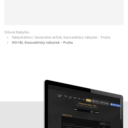
Orlové Nábytku
Nábytkářství, Vestavěné skříně, Kancelářský nábytek - Praha
NO+BL Kancelářský nábytek - Praha