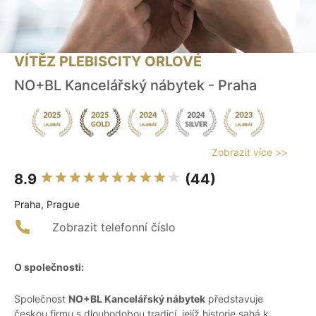
VÍTĚZ PLEBISCITY ORLOVÉ
NO+BL Kancelářský nábytek - Praha
Zobrazit více >>
8.9
(44)
Praha, Prague
Zobrazit telefonní číslo
O společnosti:
Společnost
NO+BL Kancelářský nábytek
představuje
českou firmu s dlouhodobou tradicí, jejíž historie sahá k