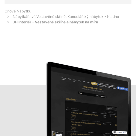
Orlové Nábytku
Nábytkářství, Vestavěné skříně, Kancelářský nábytek - Kladno
JH interiér - Vestavěné skříně a nábytek na míru