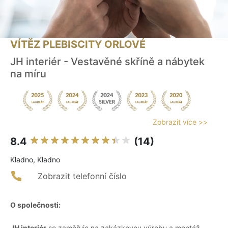
VÍTĚZ PLEBISCITY ORLOVÉ
JH interiér - Vestavěné skříně a nábytek
na míru
Zobrazit více >>
8.4
(14)
Kladno, Kladno
Zobrazit telefonní číslo
O společnosti:
JH interiér
se zaměřuje na zakázkovou výrobu a montáž