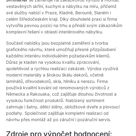
vestavěných skříní, kuchyní a nábytku na míru, přičemž
své služby nabízí v Praze, Kladně, Berouně, Slaném i
celém Středočeském kraji. Díky dlouholeté praxi si firma
vytvořila pevnou pozici na trhu a přináší svým zákazníkům
komplexní řešení v oblasti interiérového nábytku.
Součástí nabídky jsou bezplatné zaměření a tvorba
grafického návrhu, které umožňují přesné přizpůsobení
každého interiéru individuálním požadavkům klientů.
Důraz je kladen na vysokou kvalitu zpracování,
spolehlivost a rychlou realizaci zakázek. Výroba využívá
moderní materiály a širokou škálu dekorů, včetně
laminátů, dřevodekorů, skla, hliníku a nerezu. Firma
používá kvalitní kování od renomovaných výrobců z
Německa a Rakouska, což zajišťuje dlouhou životnost a
vysokou funkčnost produktů. Nabízený sortiment
zahrnuje i šatny, dělicí stěny, obložkové dveře a plovoucí
podlahy. Společnost zajišťuje kompletní realizaci od
návrhu přes montáž až po záruční i pozáruční servis.
Zdroje pro výpočet hodnocení: