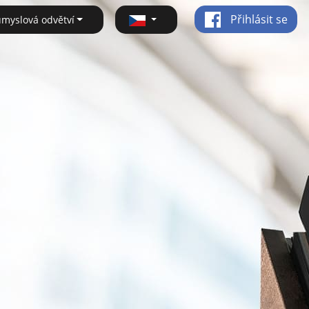
Přihlásit se
ůmyslová odvětví