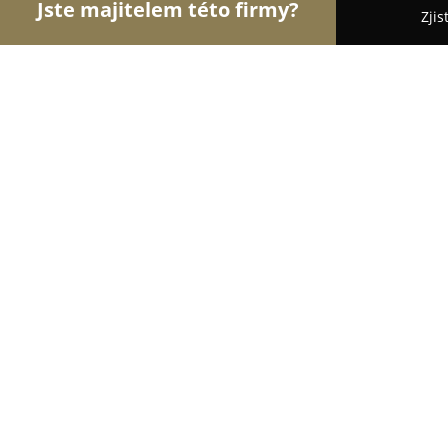
Jste majitelem této firmy?
Zjis
Orlové Nábytku
Nábytkářství, Vestavěné skříně
NDF interiéry
8.1
(5)
Chomutov, Chomutov
Zobrazit telefonní číslo