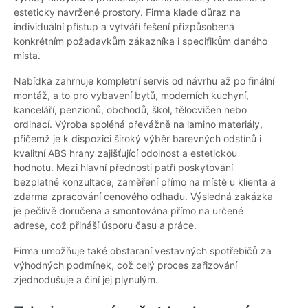
esteticky navržené prostory. Firma klade důraz na
individuální přístup a vytváří řešení přizpůsobená
konkrétním požadavkům zákazníka i specifikům daného
místa.
Nabídka zahrnuje kompletní servis od návrhu až po finální
montáž, a to pro vybavení bytů, moderních kuchyní,
kanceláří, penzionů, obchodů, škol, tělocvičen nebo
ordinací. Výroba spoléhá převážně na lamino materiály,
přičemž je k dispozici široký výběr barevných odstínů i
kvalitní ABS hrany zajišťující odolnost a estetickou
hodnotu. Mezi hlavní přednosti patří poskytování
bezplatné konzultace, zaměření přímo na místě u klienta a
zdarma zpracování cenového odhadu. Výsledná zakázka
je pečlivě doručena a smontována přímo na určené
adrese, což přináší úsporu času a práce.
Firma umožňuje také obstaraní vestavných spotřebičů za
výhodných podmínek, což celý proces zařizování
zjednodušuje a činí jej plynulým.