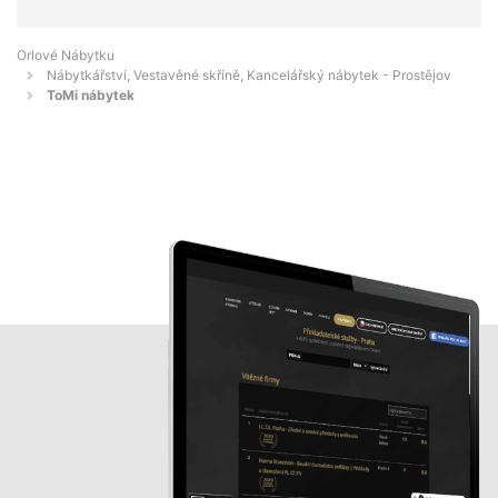
Orlové Nábytku
Nábytkářství, Vestavěné skříně, Kancelářský nábytek - Prostějov
ToMi nábytek