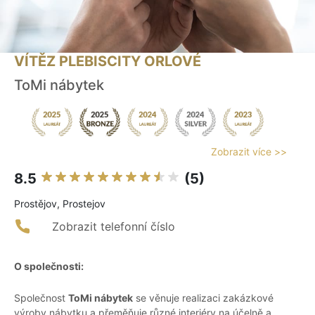
VÍTĚZ PLEBISCITY ORLOVÉ
ToMi nábytek
Zobrazit více >>
8.5
(5)
Prostějov, Prostejov
Zobrazit telefonní číslo
O společnosti:
Společnost
ToMi nábytek
se věnuje realizaci zakázkové
výroby nábytku a přeměňuje různé interiéry na účelně a