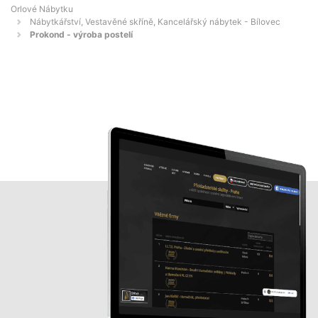
Orlové Nábytku
Nábytkářství, Vestavěné skříně, Kancelářský nábytek - Bílovec
Prokond - výroba postelí