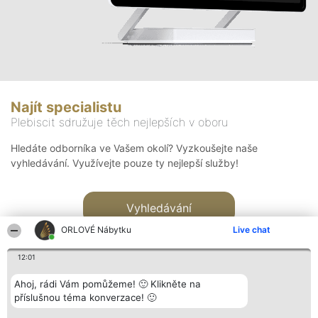
Najít specialistu
Plebiscit sdružuje těch nejlepších v oboru
Hledáte odborníka ve Vašem okolí? Vyzkoušejte naše
vyhledávání. Využívejte pouze ty nejlepší služby!
Vyhledávání
ORLOVÉ Nábytku
Live chat
12:01
Ahoj, rádi Vám pomůžeme! 🙂 Klikněte na
příslušnou téma konverzace! 🙂
Organizátor hlasování
Plebiscyt
Kontakt