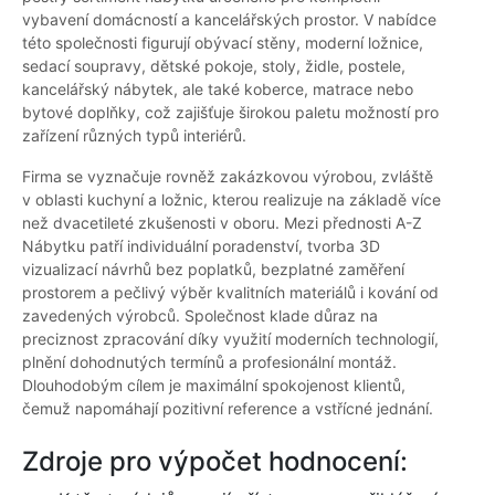
vybavení domácností a kancelářských prostor. V nabídce
této společnosti figurují obývací stěny, moderní ložnice,
sedací soupravy, dětské pokoje, stoly, židle, postele,
kancelářský nábytek, ale také koberce, matrace nebo
bytové doplňky, což zajišťuje širokou paletu možností pro
zařízení různých typů interiérů.
Firma se vyznačuje rovněž zakázkovou výrobou, zvláště
v oblasti kuchyní a ložnic, kterou realizuje na základě více
než dvacetileté zkušenosti v oboru. Mezi přednosti A-Z
Nábytku patří individuální poradenství, tvorba 3D
vizualizací návrhů bez poplatků, bezplatné zaměření
prostorem a pečlivý výběr kvalitních materiálů i kování od
zavedených výrobců. Společnost klade důraz na
preciznost zpracování díky využití moderních technologií,
plnění dohodnutých termínů a profesionální montáž.
Dlouhodobým cílem je maximální spokojenost klientů,
čemuž napomáhají pozitivní reference a vstřícné jednání.
Zdroje pro výpočet hodnocení: