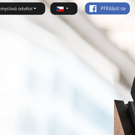
Přihlásit se
ůmyslová odvětví