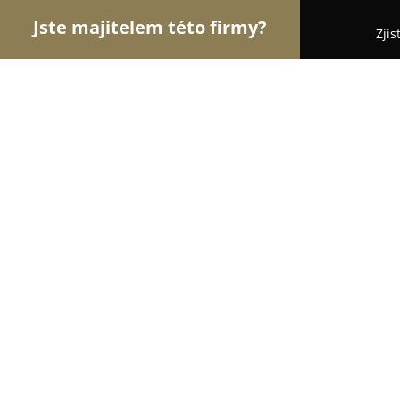
Jste majitelem této firmy?
Zjis
Orlové Nábytku
Nábytkářství, Vestavěné skříně,
Nábytek Hejda
8.7
(10)
Babice, Babice 406
Zobrazit telefonní číslo