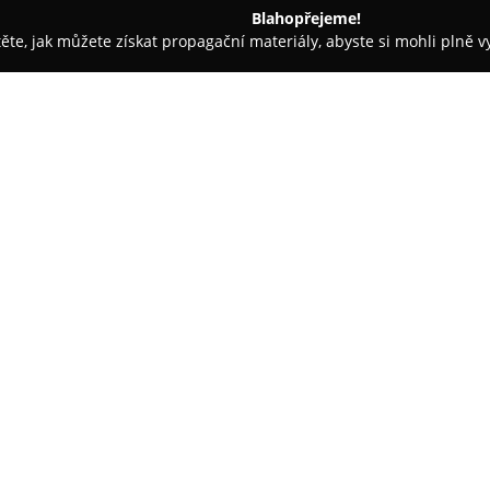
Blahopřejeme!
těte, jak můžete získat propagační materiály, abyste si mohli plně 
 Kancelářský nábytek - Babice
Nábytek Hejda
O společnosti:
Nábytek Hejda
je společnost se
generace věnuje řemeslné prod
na dlouhou truhlářskou tradici
zaměřuje na výrobu nábytku z 
Zobrazit více >>
osvědčené metody s moderními 
spojení vznikají výrobky, které 
Portfolio zahrnuje široké spek
stolky, šatní skříně, úložné pr
precizní zpracování. Produkty 
důrazem na udržitelnost. Ve výr