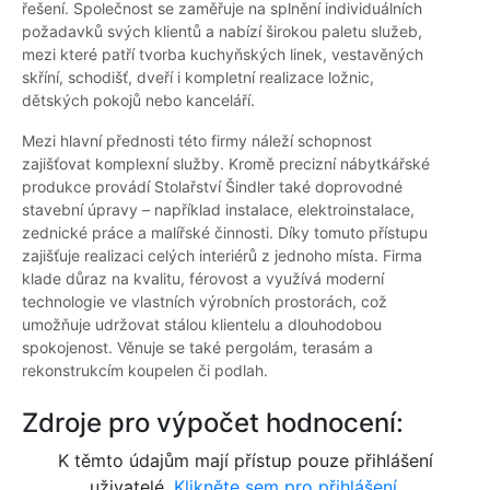
řešení. Společnost se zaměřuje na splnění individuálních
požadavků svých klientů a nabízí širokou paletu služeb,
mezi které patří tvorba kuchyňských linek, vestavěných
skříní, schodišť, dveří i kompletní realizace ložnic,
dětských pokojů nebo kanceláří.
Mezi hlavní přednosti této firmy náleží schopnost
zajišťovat komplexní služby. Kromě precizní nábytkářské
produkce provádí Stolařství Šindler také doprovodné
stavební úpravy – například instalace, elektroinstalace,
zednické práce a malířské činnosti. Díky tomuto přístupu
zajišťuje realizaci celých interiérů z jednoho místa. Firma
klade důraz na kvalitu, férovost a využívá moderní
technologie ve vlastních výrobních prostorách, což
umožňuje udržovat stálou klientelu a dlouhodobou
spokojenost. Věnuje se také pergolám, terasám a
rekonstrukcím koupelen či podlah.
Zdroje pro výpočet hodnocení:
K těmto údajům mají přístup pouze přihlášení
uživatelé.
Klikněte sem pro přihlášení.