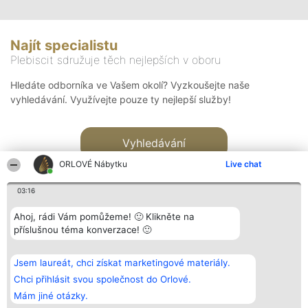
Najít specialistu
Plebiscit sdružuje těch nejlepších v oboru
Hledáte odborníka ve Vašem okolí? Vyzkoušejte naše
vyhledávání. Využívejte pouze ty nejlepší služby!
Vyhledávání
ORLOVÉ Nábytku
Live chat
03:16
Ahoj, rádi Vám pomůžeme! 🙂 Klikněte na
příslušnou téma konverzace! 🙂
Organizátor hlasování
Plebiscyt
Kontakt
Bright Side Solutions sp. z o.
Vítězové
Kontakt
Jsem laureát, chci získat marketingové materiály.
o. sp. k.
Seznam všech
ul. Ruska 22
laureátů
Chci přihlásit svou společnost do Orlové.
Wrocław 50-079
Zásady
Mám jiné otázky.
KRS 0000749100 | Regon
Pravidla
381313360 | NIP 8943132676
Zásady