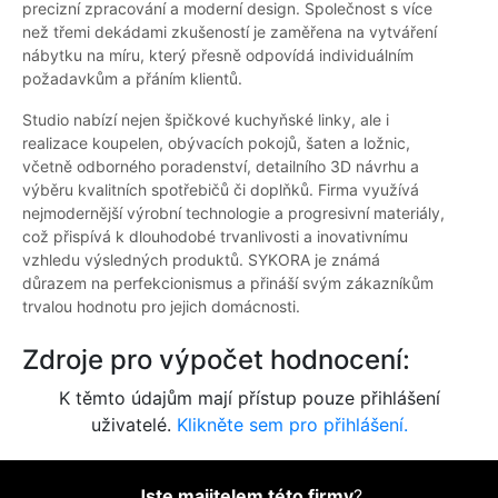
precizní zpracování a moderní design. Společnost s více
než třemi dekádami zkušeností je zaměřena na vytváření
nábytku na míru, který přesně odpovídá individuálním
požadavkům a přáním klientů.
Studio nabízí nejen špičkové kuchyňské linky, ale i
realizace koupelen, obývacích pokojů, šaten a ložnic,
včetně odborného poradenství, detailního 3D návrhu a
výběru kvalitních spotřebičů či doplňků. Firma využívá
nejmodernější výrobní technologie a progresivní materiály,
což přispívá k dlouhodobé trvanlivosti a inovativnímu
vzhledu výsledných produktů. SYKORA je známá
důrazem na perfekcionismus a přináší svým zákazníkům
trvalou hodnotu pro jejich domácnosti.
Zdroje pro výpočet hodnocení:
K těmto údajům mají přístup pouze přihlášení
uživatelé.
Klikněte sem pro přihlášení.
Jste majitelem této firmy
?