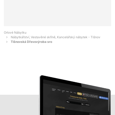
Orlové Nábytku
Nábytkářství, Vestavěné skříně, Kancelářský nábytek - Tišnov
Tišnovská Dřevovýroba sro