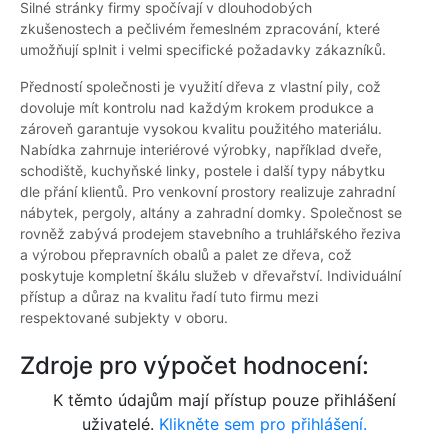
Silné stránky firmy spočívají v dlouhodobých
zkušenostech a pečlivém řemeslném zpracování, které
umožňují splnit i velmi specifické požadavky zákazníků.
Předností společnosti je využití dřeva z vlastní pily, což
dovoluje mít kontrolu nad každým krokem produkce a
zároveň garantuje vysokou kvalitu použitého materiálu.
Nabídka zahrnuje interiérové výrobky, například dveře,
schodiště, kuchyňské linky, postele i další typy nábytku
dle přání klientů. Pro venkovní prostory realizuje zahradní
nábytek, pergoly, altány a zahradní domky. Společnost se
rovněž zabývá prodejem stavebního a truhlářského řeziva
a výrobou přepravních obalů a palet ze dřeva, což
poskytuje kompletní škálu služeb v dřevařství. Individuální
přístup a důraz na kvalitu řadí tuto firmu mezi
respektované subjekty v oboru.
Zdroje pro výpočet hodnocení:
K těmto údajům mají přístup pouze přihlášení
uživatelé.
Klikněte sem pro přihlášení.