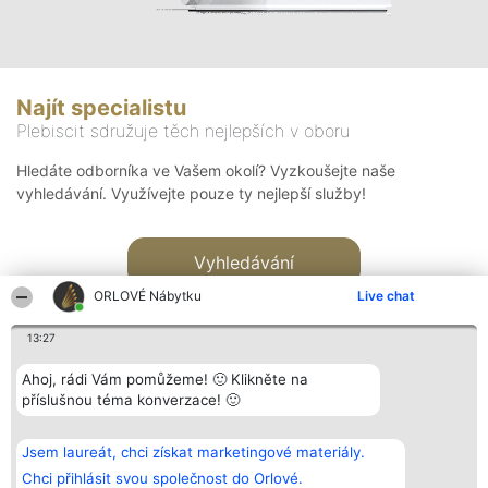
Najít specialistu
Plebiscit sdružuje těch nejlepších v oboru
Hledáte odborníka ve Vašem okolí? Vyzkoušejte naše
vyhledávání. Využívejte pouze ty nejlepší služby!
Vyhledávání
ORLOVÉ Nábytku
Live chat
13:27
Ahoj, rádi Vám pomůžeme! 🙂 Klikněte na
příslušnou téma konverzace! 🙂
Organizátor hlasování
Plebiscyt
Kontakt
Bright Side Solutions sp. z o.
Vítězové
Kontakt
Jsem laureát, chci získat marketingové materiály.
o. sp. k.
Seznam všech
ul. Ruska 22
laureátů
Chci přihlásit svou společnost do Orlové.
Wrocław 50-079
Zásady