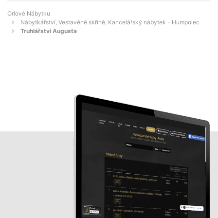
Orlové Nábytku
Nábytkářství, Vestavěné skříně, Kancelářský nábytek - Humpolec
Truhlářství Augusta