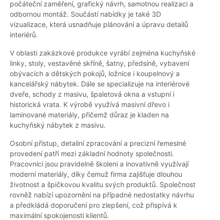
počáteční zaměření, grafický návrh, samotnou realizaci a
odbornou montáž. Součástí nabídky je také 3D
vizualizace, která usnadňuje plánování a úpravu detailů
interiérů.
V oblasti zakázkové produkce vyrábí zejména kuchyňské
linky, stoly, vestavěné skříně, šatny, předsíně, vybavení
obývacích a dětských pokojů, ložnice i koupelnový a
kancelářský nábytek. Dále se specializuje na interiérové
dveře, schody z masivu, špaletová okna a vstupní i
historická vrata. K výrobě využívá masivní dřevo i
laminované materiály, přičemž důraz je kladen na
kuchyňský nábytek z masivu.
Osobní přístup, detailní zpracování a precizní řemeslné
provedení patří mezi základní hodnoty společnosti.
Pracovníci jsou pravidelně školeni a inovativně využívají
moderní materiály, díky čemuž firma zajišťuje dlouhou
životnost a špičkovou kvalitu svých produktů. Společnost
rovněž nabízí upozornění na případné nedostatky návrhu
a předkládá doporučení pro zlepšení, což přispívá k
maximální spokojenosti klientů.