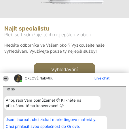
Najít specialistu
Plebiscit sdružuje těch nejlepších v oboru
Hledáte odborníka ve Vašem okolí? Vyzkoušejte naše
vyhledávání. Využívejte pouze ty nejlepší služby!
Vyhledávání
ORLOVÉ Nábytku
Live chat
01:50
Ahoj, rádi Vám pomůžeme! 🙂 Klikněte na
příslušnou téma konverzace! 🙂
Organizátor hlasování
Plebiscyt
Kontakt
Bright Side Solutions sp. z o.
Vítězové
Kontakt
Jsem laureát, chci získat marketingové materiály.
o. sp. k.
Seznam všech
ul. Ruska 22
laureátů
Chci přihlásit svou společnost do Orlové.
Wrocław 50-079
Zásady