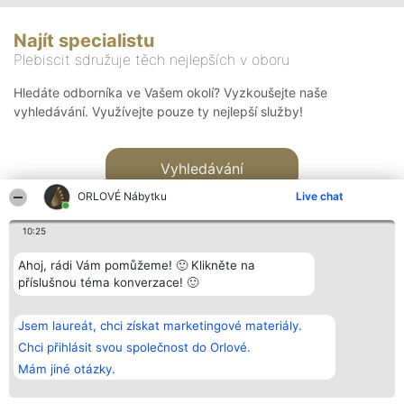
Najít specialistu
Plebiscit sdružuje těch nejlepších v oboru
Hledáte odborníka ve Vašem okolí? Vyzkoušejte naše
vyhledávání. Využívejte pouze ty nejlepší služby!
Vyhledávání
ORLOVÉ Nábytku
Live chat
10:25
Ahoj, rádi Vám pomůžeme! 🙂 Klikněte na
příslušnou téma konverzace! 🙂
Organizátor hlasování
Plebiscyt
Kontakt
Bright Side Solutions sp. z o.
Vítězové
Kontakt
Jsem laureát, chci získat marketingové materiály.
o. sp. k.
Seznam všech
ul. Ruska 22
laureátů
Chci přihlásit svou společnost do Orlové.
Wrocław 50-079
Zásady
Mám jiné otázky.
KRS 0000749100 | Regon
Pravidla
381313360 | NIP 8943132676
Zásady
ochrany