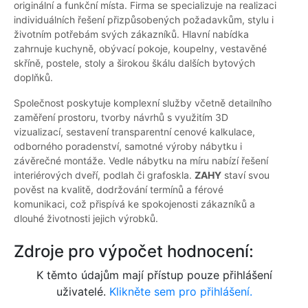
originální a funkční místa. Firma se specializuje na realizaci
individuálních řešení přizpůsobených požadavkům, stylu i
životním potřebám svých zákazníků. Hlavní nabídka
zahrnuje kuchyně, obývací pokoje, koupelny, vestavěné
skříně, postele, stoly a širokou škálu dalších bytových
doplňků.
Společnost poskytuje komplexní služby včetně detailního
zaměření prostoru, tvorby návrhů s využitím 3D
vizualizací, sestavení transparentní cenové kalkulace,
odborného poradenství, samotné výroby nábytku i
závěrečné montáže. Vedle nábytku na míru nabízí řešení
interiérových dveří, podlah či grafoskla.
ZAHY
staví svou
pověst na kvalitě, dodržování termínů a férové
komunikaci, což přispívá ke spokojenosti zákazníků a
dlouhé životnosti jejich výrobků.
Zdroje pro výpočet hodnocení:
K těmto údajům mají přístup pouze přihlášení
uživatelé.
Klikněte sem pro přihlášení.