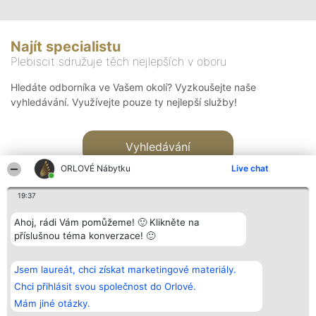
Najít specialistu
Plebiscit sdružuje těch nejlepších v oboru
Hledáte odborníka ve Vašem okolí? Vyzkoušejte naše
vyhledávání. Využívejte pouze ty nejlepší služby!
Vyhledávání
ORLOVÉ Nábytku
Live chat
19:37
Ahoj, rádi Vám pomůžeme! 🙂 Klikněte na
příslušnou téma konverzace! 🙂
Organizátor hlasování
Plebiscyt
Kontakt
Bright Side Solutions sp. z o.
Vítězové
Kontakt
Jsem laureát, chci získat marketingové materiály.
o. sp. k.
Seznam všech
ul. Ruska 22
laureátů
Chci přihlásit svou společnost do Orlové.
Wrocław 50-079
Zásady
Mám jiné otázky.
KRS 0000749100 | Regon
Pravidla
381313360 | NIP 8943132676
Zásady