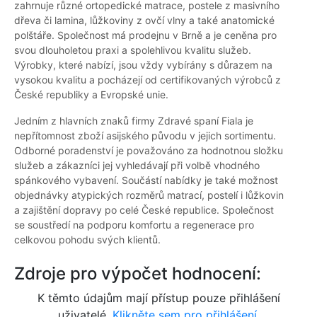
zahrnuje různé ortopedické matrace, postele z masivního
dřeva či lamina, lůžkoviny z ovčí vlny a také anatomické
polštáře. Společnost má prodejnu v Brně a je ceněna pro
svou dlouholetou praxi a spolehlivou kvalitu služeb.
Výrobky, které nabízí, jsou vždy vybírány s důrazem na
vysokou kvalitu a pocházejí od certifikovaných výrobců z
České republiky a Evropské unie.
Jedním z hlavních znaků firmy Zdravé spaní Fiala je
nepřítomnost zboží asijského původu v jejich sortimentu.
Odborné poradenství je považováno za hodnotnou složku
služeb a zákazníci jej vyhledávají při volbě vhodného
spánkového vybavení. Součástí nabídky je také možnost
objednávky atypických rozměrů matrací, postelí i lůžkovin
a zajištění dopravy po celé České republice. Společnost
se soustředí na podporu komfortu a regenerace pro
celkovou pohodu svých klientů.
Zdroje pro výpočet hodnocení:
K těmto údajům mají přístup pouze přihlášení
uživatelé.
Klikněte sem pro přihlášení.