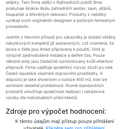
sklípky. Tato firma sídlící v Rajhradicích poblíž Brna
poskytuje širokou škálu zahradních sestav, saun, altánů,
houpaček a dřevěných dekorací. Produkty z nabídky
vynikají svým originálním designem a pečlivým řemeslným
provedením.
Jedním z hlavních přínosů pro zákazníky je dodání většiny
nábytkových kompletů již sestavených, což znamená, že
lavice a židle jsou ihned připraveny k použití, čímž je
výrazně zjednodušená instalace a šetřen čas. Pouze
některé stoly jsou částečně rozmontovány kvůli efektivní
přepravě. Firma zajišťuje spolehlivý rozvoz zboží po celé
České republice vlastními dopravními prostředky. K
dispozici je také showroom o rozloze 400 m2, kde lze
sortiment detailně prohlédnout. Kromě standardních
produktů umožňuje společnost realizaci i zakázkové
výroby dle individuálních přání klientů.
Zdroje pro výpočet hodnocení:
K těmto údajům mají přístup pouze přihlášení
uživatelé.
Klikněte sem pro přihlášení.