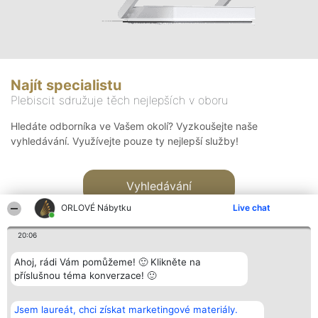
Najít specialistu
Plebiscit sdružuje těch nejlepších v oboru
Hledáte odborníka ve Vašem okolí? Vyzkoušejte naše
vyhledávání. Využívejte pouze ty nejlepší služby!
Vyhledávání
ORLOVÉ Nábytku
Live chat
20:06
Ahoj, rádi Vám pomůžeme! 🙂 Klikněte na
příslušnou téma konverzace! 🙂
Organizátor hlasování
Plebiscyt
Kontakt
Bright Side Solutions sp. z o.
Vítězové
Kontakt
Jsem laureát, chci získat marketingové materiály.
o. sp. k.
Seznam všech