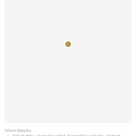
Orlové Nábytku
Nábytkářství, Vestavěné skříně, Kancelářský nábytek - Rajhrad