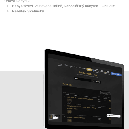
Orlové Nábytku
Nábytkářství, Vestavěné skříně, Kancelářský nábytek - Chrudim
Nábytek Světinský