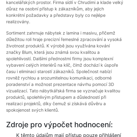
kancelářských prostor. Firma sídlí v Chrudimi a klade velký
důraz na osobní přístup k zákazníkům, aby jejich
konkrétní požadavky a představy byly co nejlépe
realizovány.
Sortiment zahrnuje nábytek z lamina i masivu, přičemž
důležitou roli hraje precizní řemeslné zpracování a vysoká
životnost produktů. K výrobě jsou využívána kování
značky Blum, která jsou známá svou kvalitou a
spolehlivostí. Dalšími přednostmi firmy jsou komplexní
vybavení celých interiérů na klíč, čímž dochází k úspoře
času i eliminaci starostí zákazníků. Společnost nabízí
rovněž rychlou a srozumitelnou komunikaci, odborné
poradenství a možnost prezentace návrhu pomocí 3D
vizualizací. Tato nábytkářská firma se vyznačuje kvalitou
produktů, spolehlivým přístupem a důsledností při
realizaci projektů, díky čemuž si získává důvěru a
spokojenost svých klientů.
Zdroje pro výpočet hodnocení:
K těmto údajům mají přístup pouze přihlášení