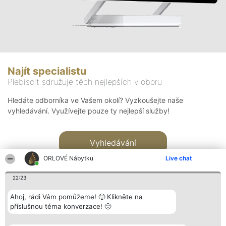
Najít specialistu
Plebiscit sdružuje těch nejlepších v oboru
Hledáte odborníka ve Vašem okolí? Vyzkoušejte naše
vyhledávání. Využívejte pouze ty nejlepší služby!
Vyhledávání
ORLOVÉ Nábytku
Live chat
22:23
Ahoj, rádi Vám pomůžeme! 🙂 Klikněte na
příslušnou téma konverzace! 🙂
Organizátor hlasování
Plebiscyt
Kontakt
Bright Side Solutions sp. z o.
Vítězové
Kontakt