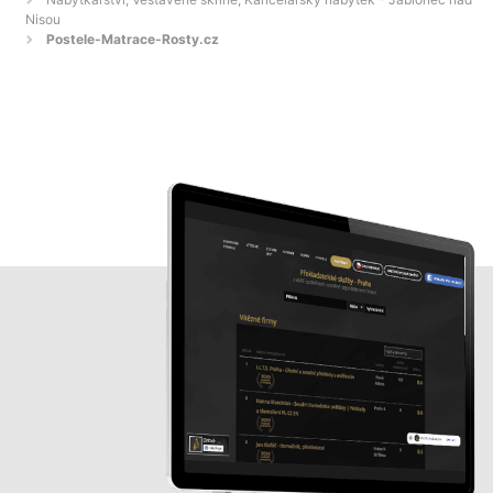
Nisou
Postele-Matrace-Rosty.cz