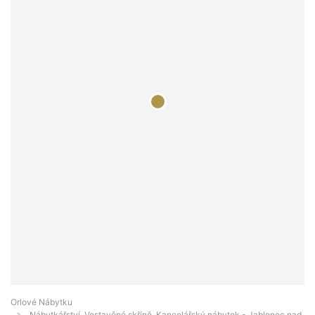
Orlové Nábytku
Nábytkářství, Vestavěné skříně, Kancelářský nábytek - Jablonec nad