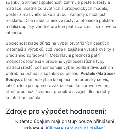
spánku. Sortiment společnosti zahrnuje postele, rošty a
matrace, včetně zdravotních a ortopedických modelů,
postelí z masivního buku a dubu i varianty s možností
rozkladu. Dále nabízí lamelové rošty, anatomické polštáře
a další doplňky vhodné pro kompletní zařízení ložnicového
interiéru.
Společnost klade důraz na výběr prvotřídních českých
materiálů a výrobků, což vede k zajištění vysoké kvality a
precizního zpracování. Mezi hlavní přednosti patří
možnost osobně si v prodejně vyzkoušet různé typy
matrací i roštů, což usnadňuje výběr podle individuálních
potřeb na pohodlí a spánkovou polohu.
Postele-Matrace-
Rosty.cz
také poskytuje komplexní poradenský servis,
jehož cílem je napomoci zákazníkům ke správné volbě,
která prodlouží životnost produktů a zajistí dlouhodobý
komfort při spánku.
Zdroje pro výpočet hodnocení:
K těmto údajům mají přístup pouze přihlášení
uživatelé.
Klikněte sem pro přihlášení.