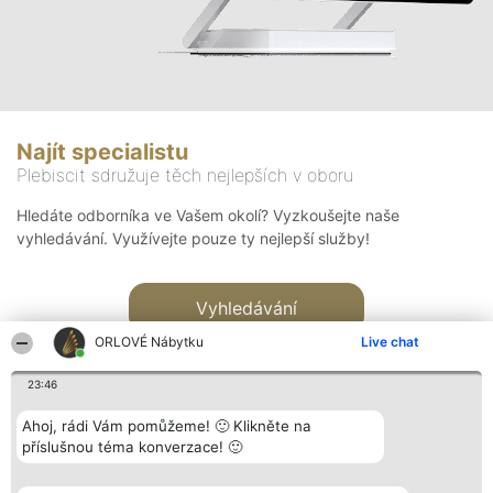
Najít specialistu
Plebiscit sdružuje těch nejlepších v oboru
Hledáte odborníka ve Vašem okolí? Vyzkoušejte naše
vyhledávání. Využívejte pouze ty nejlepší služby!
Vyhledávání
ORLOVÉ Nábytku
Live chat
23:46
Ahoj, rádi Vám pomůžeme! 🙂 Klikněte na
příslušnou téma konverzace! 🙂
Organizátor hlasování
Plebiscyt
Kontakt
Bright Side Solutions sp. z o.
Vítězové
Kontakt