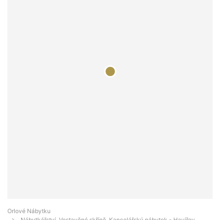
Orlové Nábytku
Nábytkářství, Vestavěné skříně, Kancelářský nábytek - Havířov