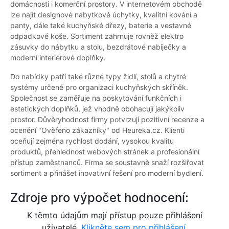
domácnosti i komerční prostory. V internetovém obchodě
lze najít designové nábytkové úchytky, kvalitní kování a
panty, dále také kuchyňské dřezy, baterie a vestavné
odpadkové koše. Sortiment zahrnuje rovněž elektro
zásuvky do nábytku a stolu, bezdrátové nabíječky a
moderní interiérové doplňky.
Do nabídky patří také různé typy židlí, stolů a chytré
systémy určené pro organizaci kuchyňských skříněk.
Společnost se zaměřuje na poskytování funkčních i
estetických doplňků, jež vhodně obohacují jakýkoliv
prostor. Důvěryhodnost firmy potvrzují pozitivní recenze a
ocenění "Ověřeno zákazníky" od Heureka.cz. Klienti
oceňují zejména rychlost dodání, vysokou kvalitu
produktů, přehlednost webových stránek a profesionální
přístup zaměstnanců. Firma se soustavně snaží rozšiřovat
sortiment a přinášet inovativní řešení pro moderní bydlení.
Zdroje pro výpočet hodnocení:
K těmto údajům mají přístup pouze přihlášení
uživatelé.
Klikněte sem pro přihlášení.