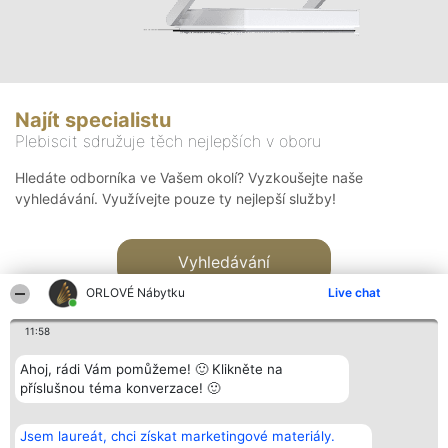
Najít specialistu
Plebiscit sdružuje těch nejlepších v oboru
Hledáte odborníka ve Vašem okolí? Vyzkoušejte naše
vyhledávání. Využívejte pouze ty nejlepší služby!
Vyhledávání
ORLOVÉ Nábytku
Live chat
11:58
Ahoj, rádi Vám pomůžeme! 🙂 Klikněte na
příslušnou téma konverzace! 🙂
Organizátor hlasování
Plebiscyt
Kontakt
Bright Side Solutions sp. z o.
Vítězové
Kontakt
Jsem laureát, chci získat marketingové materiály.
o. sp. k.
Seznam všech