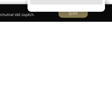
Zjistit
vychutnat Váš úspěch.
je na vývoj a distribuci ortopedických matrací
k zajištění maximálního pohodlí a podpory
 působí na českém trhu a přináší kolekci
 důrazem na kvalitní složení a dlouhou životnost
ti se vyznačuje využitím moderních hybridních
bridAir+ s vysokou tvarovou stálostí a
 až 50 kg/m³. Tato kombinace materiálů, která
rukturu, zajišťuje vysokou prodyšnost a snižuje
říznivé prostředí pro spánek.