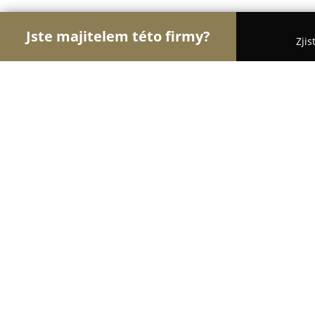
Jste majitelem této firmy?
Zjis
Orlové Nábytku
Nábytkářství, Vestavěné skříně,
Matrace za hubičku
8.6
(219)
Praha, Primátorská 49
Zobrazit telefonní číslo