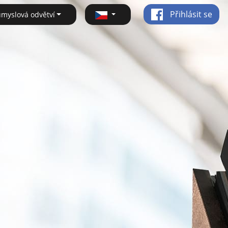
Přihlásit se
ůmyslová odvětví