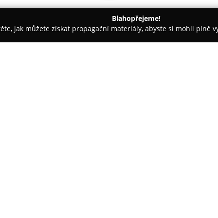
Blahopřejeme!
těte, jak můžete získat propagační materiály, abyste si mohli plně 
 Kancelářský nábytek - Praha
Matrace za hubičku
O společnosti:
Společnost
Matrace X
se zaměřu
vyšší třídy, které jsou určeny 
zdravého spánku. Od roku 2019
matrací, která byla vytvořena s
produktů. Sortiment společnos
pěn, například německé pěny Hy
objemovou hustotou dosahující
obsahuje otevřenou buněčnou st
riziko pocení, čímž podporuje p