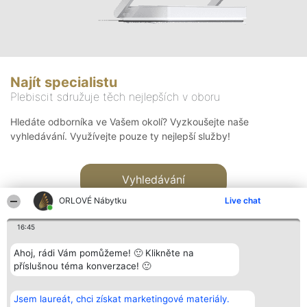
Najít specialistu
Plebiscit sdružuje těch nejlepších v oboru
Hledáte odborníka ve Vašem okolí? Vyzkoušejte naše
vyhledávání. Využívejte pouze ty nejlepší služby!
Vyhledávání
ORLOVÉ Nábytku
Live chat
16:45
Ahoj, rádi Vám pomůžeme! 🙂 Klikněte na
příslušnou téma konverzace! 🙂
Organizátor hlasování
Plebiscyt
Kontakt
Bright Side Solutions sp. z o.
Vítězové
Kontakt
Jsem laureát, chci získat marketingové materiály.
o. sp. k.
Seznam všech