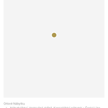
Orlové Nábytku
Nábytkářství, Vestavěné skříně, Kancelářský nábytek - Česká Lípa