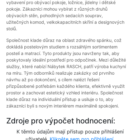
vybavení pro obývací pokoje, ložnice, jídelny i dětské
pokoje. Zákazníci mohou vybírat z různých druhů
obývacích stěn, pohodlných sedacích souprav,
užitečných komod, velkokapacitních skříní a designových
stolů.
Společnost klade důraz na oblast zdravého spánku, což
dokládá postelovým studiem s rozsáhlým sortimentem
postelí a matrací. Tyto produkty jsou navrženy tak, aby
poskytovaly ideální prostředí pro odpočinek. Mezi důležité
služby, které nabízí Nábytek RASCH, patří výroba kuchyní
na míru. Tým odborníků realizuje zakázky od prvního
návrhu až po dokončení, s cílem nalézt řešení
přizpůsobené potřebám každého klienta, efektivně využít
prostor a zachovat estetický vzhled interiéru. Společnost
klade důraz na individuální přístup a usiluje o to, aby
zákazníci byli s novým interiérem maximálně spokojeni.
Zdroje pro výpočet hodnocení:
K těmto údajům mají přístup pouze přihlášení
uživatelé.
Klikněte sem pro přihlášení.