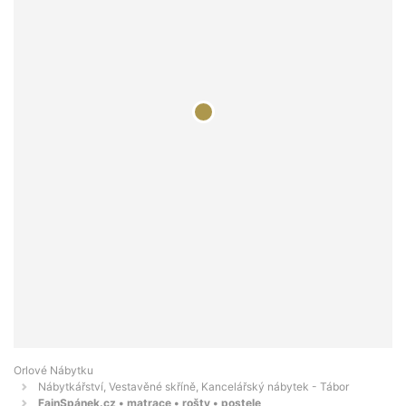
Orlové Nábytku
Nábytkářství, Vestavěné skříně, Kancelářský nábytek - Tábor
FajnSpánek.cz • matrace • rošty • postele