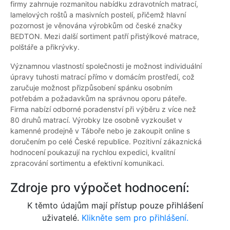
firmy zahrnuje rozmanitou nabídku zdravotních matrací,
lamelových roštů a masivních postelí, přičemž hlavní
pozornost je věnována výrobkům od české značky
BEDTON. Mezi další sortiment patří přistýlkové matrace,
polštáře a přikrývky.
Významnou vlastností společnosti je možnost individuální
úpravy tuhosti matrací přímo v domácím prostředí, což
zaručuje možnost přizpůsobení spánku osobním
potřebám a požadavkům na správnou oporu páteře.
Firma nabízí odborné poradenství při výběru z více než
80 druhů matrací. Výrobky lze osobně vyzkoušet v
kamenné prodejně v Táboře nebo je zakoupit online s
doručením po celé České republice. Pozitivní zákaznická
hodnocení poukazují na rychlou expedici, kvalitní
zpracování sortimentu a efektivní komunikaci.
Zdroje pro výpočet hodnocení:
K těmto údajům mají přístup pouze přihlášení
uživatelé.
Klikněte sem pro přihlášení.