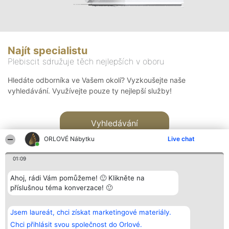
Najít specialistu
Plebiscit sdružuje těch nejlepších v oboru
Hledáte odborníka ve Vašem okolí? Vyzkoušejte naše
vyhledávání. Využívejte pouze ty nejlepší služby!
Vyhledávání
ORLOVÉ Nábytku
Live chat
01:09
Ahoj, rádi Vám pomůžeme! 🙂 Klikněte na
příslušnou téma konverzace! 🙂
Organizátor hlasování
Plebiscyt
Kontakt
Bright Side Solutions sp. z o.
Vítězové
Kontakt
Jsem laureát, chci získat marketingové materiály.
o. sp. k.
Seznam všech
ul. Ruska 22
laureátů
Chci přihlásit svou společnost do Orlové.
Wrocław 50-079
Zásady