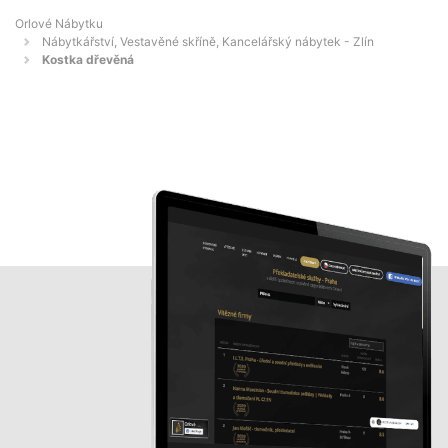
Orlové Nábytku
Nábytkářství, Vestavěné skříně, Kancelářský nábytek - Zlín
Kostka dřevěná