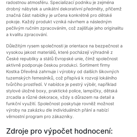
radostnou atmosféru. Specializací podniku je zejména
drobný nábytek a unikátní dekorativní předměty, přičemž
značná část nabídky je určena konkrétně pro dětské
pokoje. Každý produkt vzniká návrhem a následným
pečlivým ručním zpracováním, což zajišťuje jeho originalitu
a kvalitu zpracování.
Důležitým rysem společnosti je orientace na bezpečnost a
vysokou jakost materiálů, které pocházejí výhradně z
České republiky a států Evropské unie, čímž společnost
aktivně podporuje českou produkci. Sortiment firmy
Kostka Dřevěná zahrnuje i výrobky od dalších šikovných
tuzemských řemeslníků, což přispívá k rozvoji lokálního
tvůrčího prostředí. V nabídce je pestrý výběr, například
stylové úložné boxy, praktické police, lampičky, dětská
zrcadla a různé dekorace, vždy s důrazem na detail a
funkční využití. Společnost poskytuje rovněž možnost
výroby na zakázku dle individuálních přání a nabízí
věrnostní program pro zákazníky.
Zdroje pro výpočet hodnocení: