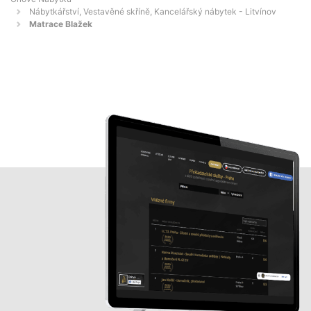
Nábytkářství, Vestavěné skříně, Kancelářský nábytek - Litvínov
Matrace Blažek