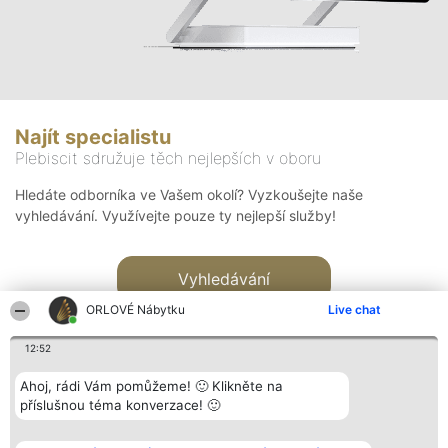
Najít specialistu
Plebiscit sdružuje těch nejlepších v oboru
Hledáte odborníka ve Vašem okolí? Vyzkoušejte naše
vyhledávání. Využívejte pouze ty nejlepší služby!
Vyhledávání
ORLOVÉ Nábytku
Live chat
12:52
Ahoj, rádi Vám pomůžeme! 🙂 Klikněte na
příslušnou téma konverzace! 🙂
Organizátor hlasování
Plebiscyt
Kontakt
Bright Side Solutions sp. z o.
Vítězové
Kontakt