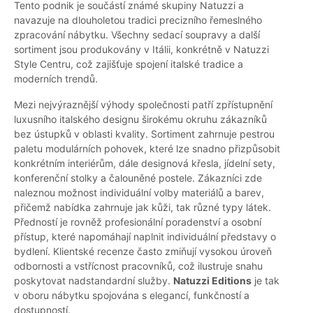
Tento podnik je součástí známé skupiny Natuzzi a
navazuje na dlouholetou tradici precizního řemeslného
zpracování nábytku. Všechny sedací soupravy a další
sortiment jsou produkovány v Itálii, konkrétně v Natuzzi
Style Centru, což zajišťuje spojení italské tradice a
moderních trendů.
Mezi nejvýraznější výhody společnosti patří zpřístupnění
luxusního italského designu širokému okruhu zákazníků
bez ústupků v oblasti kvality. Sortiment zahrnuje pestrou
paletu modulárních pohovek, které lze snadno přizpůsobit
konkrétním interiérům, dále designová křesla, jídelní sety,
konferenční stolky a čalouněné postele. Zákazníci zde
naleznou možnost individuální volby materiálů a barev,
přičemž nabídka zahrnuje jak kůži, tak různé typy látek.
Předností je rovněž profesionální poradenství a osobní
přístup, které napomáhají naplnit individuální představy o
bydlení. Klientské recenze často zmiňují vysokou úroveň
odbornosti a vstřícnost pracovníků, což ilustruje snahu
poskytovat nadstandardní služby.
Natuzzi Editions
je tak
v oboru nábytku spojována s elegancí, funkčností a
dostupností.