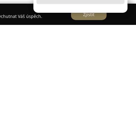
Zjistit
vychutnat Váš úspěch.
Děbolíně 105 nedaleko Jindřichova Hradce a
tního nábytku, matrací a postelí. Zákazníci oceňují
středí a důvěryhodný přístup ze strany zkušeného
bchodu, které činí 4.9 z 5, je důkazem důrazu
dlí a spokojenost klientely.
obky a spolupracuje s renomovanými dodavateli,
 matrace a postele, a také funguje jako smluvní
 díky čemuž rozšiřuje sortiment o sedací
kuchyně a čalouněné postele.