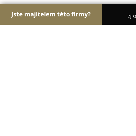
Jste majitelem této firmy?
Zjis
Orlové Nábytku
Nábytkářství, Vestavěné skříně,
Nábytek INKA
8.7
(13)
Jindřichův Hradec, 105
Zobrazit telefonní číslo