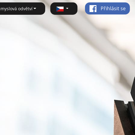
Přihlásit se
ůmyslová odvětví