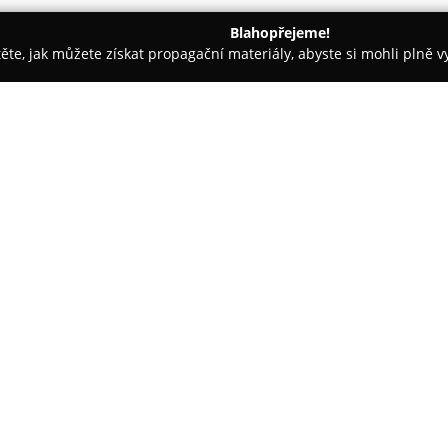
Blahopřejeme!
těte, jak můžete získat propagační materiály, abyste si mohli plně 
 Kancelářský nábytek - Jindřichův Hradec
Nábytek INKA
O společnosti:
Nábytek INKA
má své sídlo v 
specializuje se na prodej kvali
širokou nabídku, příjemné pro
personálu. Celkové hodnocení o
společnosti na dostupnost, poho
Nábytek INKA nabízí české výr
například firmou Materasso pro
prodejna značky Falco nábytek,
soupravy, rozkládací pohovky, 