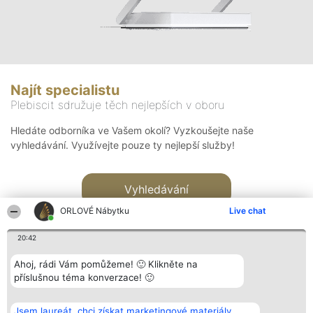
Najít specialistu
Plebiscit sdružuje těch nejlepších v oboru
Hledáte odborníka ve Vašem okolí? Vyzkoušejte naše
vyhledávání. Využívejte pouze ty nejlepší služby!
Vyhledávání
ORLOVÉ Nábytku
Live chat
20:42
Ahoj, rádi Vám pomůžeme! 🙂 Klikněte na
příslušnou téma konverzace! 🙂
Organizátor hlasování
Plebiscyt
Kontakt
Bright Side Solutions sp. z o.
Vítězové
Kontakt
Jsem laureát, chci získat marketingové materiály.
o. sp. k.
Seznam všech