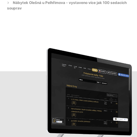
Nábytek Olešná u Pelhřimova - vystaveno více jak 100 sedacích
souprav