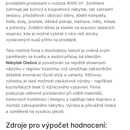
prodejními prostorami o rozloze 4000 m². Sortiment
zahrnuje jak bytový a koupelnový nábytek, tak zahradní
sestavy, předsíňové i obývací stěny, jídelní komplety,
židle, stoly, postele, dětské pokoje, matrace, rošty, křesla
a pohovky. Zvláštní důraz je kladen na expozici sedacích
souprav, kde je možné vybírat z více než stovky
vystavených kusů přímo na prodejně.
Tato rodinná firma s dlouholetou historií je známá svým
zaměřením na kvalitu a osobní přístup ke klientům.
Nábytek Olešná
je považován za největší showroom
nábytku v regionu Vysočina, což umožňuje zákazníkům
detailně srovnávat různé styly a varianty. Klíčovou
výhodou je také možnost zakázkové výroby – například
kuchyňských linek či ložnicového vybavení. Firma
poskytuje odborné poradenství při volbě materiálů,
barevných kombinací i designu a zajišťuje také dopravu a
montáž zakoupeného nábytku. Výroba je převážně česká
a zaměřená na vysokou jakost.
Zdroje pro výpočet hodnocení: