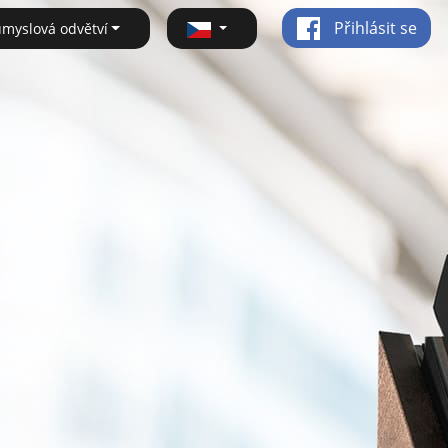
Přihlásit se
ůmyslová odvětví