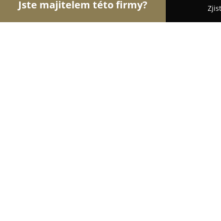
Jste majitelem této firmy?
Zjis
Orlové Nábytku
Nábytkářství, Vestavěné skříně,
Stolařství Smolka
9.1
(18)
Třinec, Ropice
Zobrazit telefonní číslo