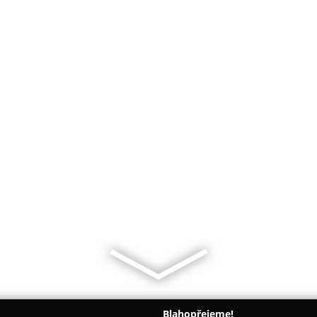
Blahopřejeme!