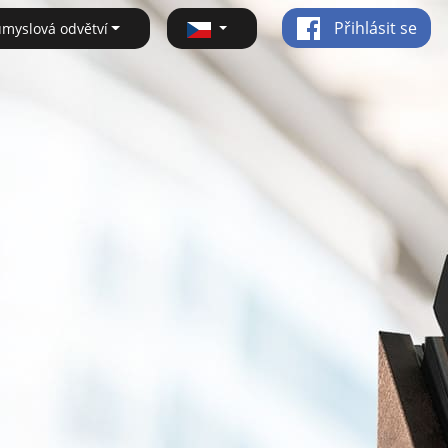
Přihlásit se
ůmyslová odvětví