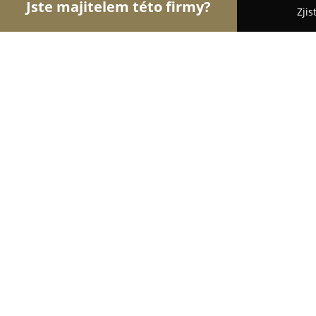
Jste majitelem této firmy?
Zjis
Orlové Nábytku
Nábytkářství, Vestavěné skříně,
Truhlářství Hostovice
8.1
(6)
Pardubice, 5
Zobrazit telefonní číslo