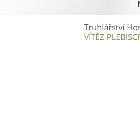
Truhlářství Ho
VÍTĚZ PLEBISC