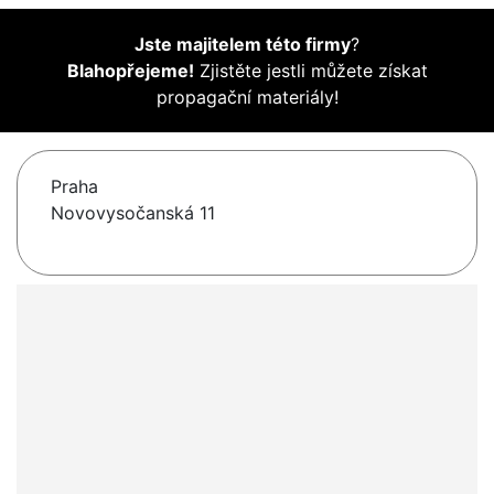
Jste majitelem této firmy
?
Blahopřejeme!
Zjistěte jestli můžete získat
propagační materiály!
Praha
Novovysočanská 11