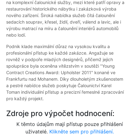
na komplexní čalounické služby, mezi které patří opravy a
restaurování historického nábytku i zakázková výroba
nového zařízení. Široká nabídka služeb čítá čalounění
sedacích souprav, křesel, židlí, dveří, válend a lavic, ale i
výrobu matrací na míru a čalounění interiérů automobilů
nebo lodí.
Podnik klade maximální důraz na vysokou kvalitu a
profesionální přístup ke každé zakázce. Angažuje se
rovněž v podpoře mladých designérů, přičemž jejich
spolupráce byla oceněna vítězstvím v soutěži "Young
Contract Creations Award: Upholster 2011" konané ve
Frankfurtu nad Mohanem. Díky dlouholetým zkušenostem
a pestré nabídce služeb poskytuje Čalounictví Karel
Toman individuální přístup a precizní řemeslné zpracování
pro každý projekt.
Zdroje pro výpočet hodnocení:
K těmto údajům mají přístup pouze přihlášení
uživatelé.
Klikněte sem pro přihlášení.