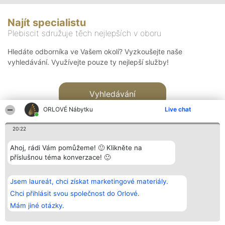
Najít specialistu
Plebiscit sdružuje těch nejlepších v oboru
Hledáte odborníka ve Vašem okolí? Vyzkoušejte naše
vyhledávání. Využívejte pouze ty nejlepší služby!
Vyhledávání
ORLOVÉ Nábytku
Live chat
20:22
Ahoj, rádi Vám pomůžeme! 🙂 Klikněte na
příslušnou téma konverzace! 🙂
Organizátor hlasování
Plebiscyt
Kontakt
Bright Side Solutions sp. z o.
Vítězové
Kontakt
Jsem laureát, chci získat marketingové materiály.
o. sp. k.
Seznam všech
ul. Ruska 22
laureátů
Chci přihlásit svou společnost do Orlové.
Wrocław 50-079
Zásady
Mám jiné otázky.
KRS 0000749100 | Regon
Pravidla
381313360 | NIP 8943132676
Zásady
ochrany