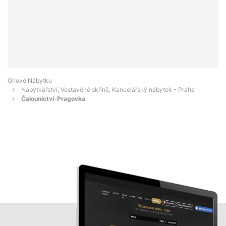
Orlové Nábytku
Nábytkářství, Vestavěné skříně, Kancelářský nábytek - Praha
Čalounictví-Pragovka