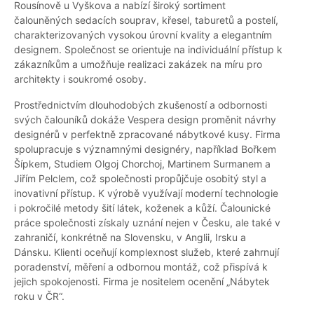
Rousínově u Vyškova a nabízí široký sortiment
čalouněných sedacích souprav, křesel, taburetů a postelí,
charakterizovaných vysokou úrovní kvality a elegantním
designem. Společnost se orientuje na individuální přístup k
zákazníkům a umožňuje realizaci zakázek na míru pro
architekty i soukromé osoby.
Prostřednictvím dlouhodobých zkušeností a odbornosti
svých čalouníků dokáže Vespera design proměnit návrhy
designérů v perfektně zpracované nábytkové kusy. Firma
spolupracuje s významnými designéry, například Bořkem
Šípkem, Studiem Olgoj Chorchoj, Martinem Surmanem a
Jiřím Pelclem, což společnosti propůjčuje osobitý styl a
inovativní přístup. K výrobě využívají moderní technologie
i pokročilé metody šití látek, koženek a kůží. Čalounické
práce společnosti získaly uznání nejen v Česku, ale také v
zahraničí, konkrétně na Slovensku, v Anglii, Irsku a
Dánsku. Klienti oceňují komplexnost služeb, které zahrnují
poradenství, měření a odbornou montáž, což přispívá k
jejich spokojenosti. Firma je nositelem ocenění „Nábytek
roku v ČR“.