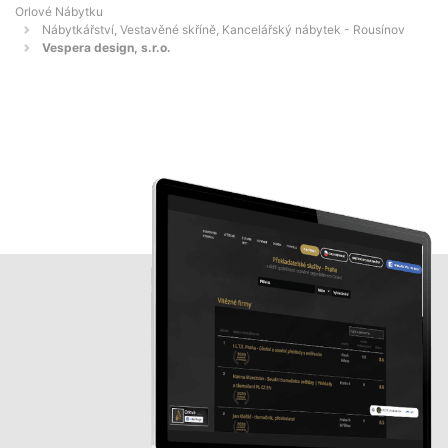
Orlové Nábytku
Nábytkářství, Vestavěné skříně, Kancelářský nábytek - Rousínov
Vespera design, s.r.o.