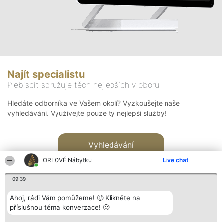
Najít specialistu
Plebiscit sdružuje těch nejlepších v oboru
Hledáte odborníka ve Vašem okolí? Vyzkoušejte naše
vyhledávání. Využívejte pouze ty nejlepší služby!
Vyhledávání
ORLOVÉ Nábytku
Live chat
09:39
Ahoj, rádi Vám pomůžeme! 🙂 Klikněte na
příslušnou téma konverzace! 🙂
Organizátor hlasování
Plebiscyt
Kontakt