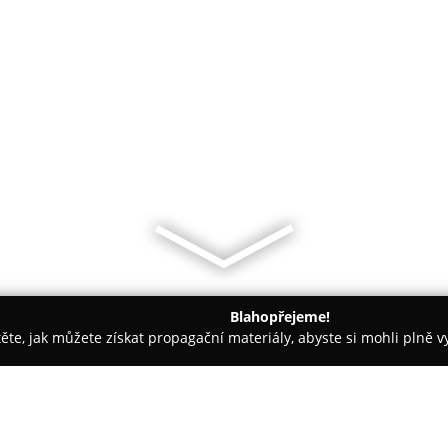
Blahopřejeme!
těte, jak můžete získat propagační materiály, abyste si mohli plně 
 Kancelářský nábytek - Sokolov
VMB Perla