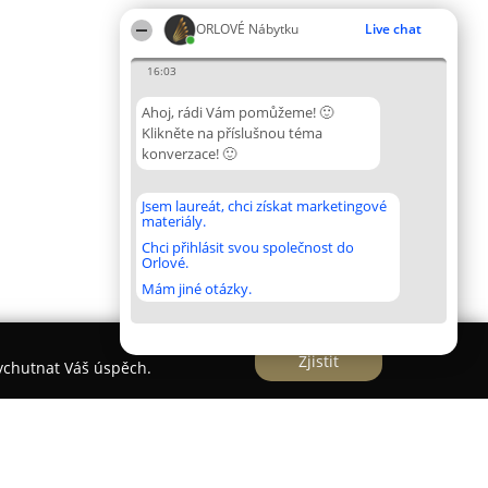
ORLOVÉ Nábytku
Live chat
16:03
Ahoj, rádi Vám pomůžeme! 🙂
Klikněte na příslušnou téma
konverzace! 🙂
Jsem laureát, chci získat marketingové
materiály.
Chci přihlásit svou společnost do
Orlové.
Mám jiné otázky.
Zjistit
vychutnat Váš úspěch.