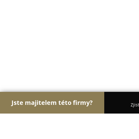
Jste majitelem této firmy?
Zjis
Orlové Nábytku
Nábytkářství, Vestavěné skříně,