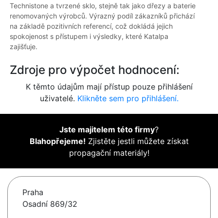
Technistone a tvrzené sklo, stejně tak jako dřezy a baterie
renomovaných výrobců. Výrazný podíl zákazníků přichází
na základě pozitivních referencí, což dokládá jejich
spokojenost s přístupem i výsledky, které Katalpa
zajišťuje.
Zdroje pro výpočet hodnocení:
K těmto údajům mají přístup pouze přihlášení
uživatelé.
Klikněte sem pro přihlášení.
Jste majitelem této firmy
?
Blahopřejeme!
Zjistěte jestli můžete získat
propagační materiály!
Praha
Osadní 869/32