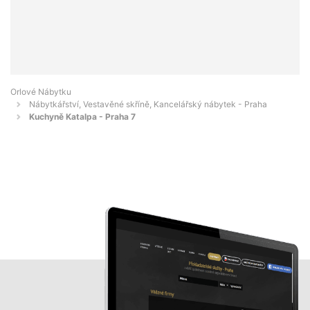
Orlové Nábytku
Nábytkářství, Vestavěné skříně, Kancelářský nábytek - Praha
Kuchyně Katalpa - Praha 7