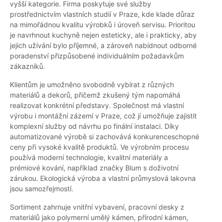
vyšší kategorie. Firma poskytuje své služby
prostřednictvím vlastních studií v Praze, kde klade důraz
na mimořádnou kvalitu výrobků i úroveň servisu. Prioritou
je navrhnout kuchyně nejen esteticky, ale i prakticky, aby
jejich užívání bylo příjemné, a zároveň nabídnout odborné
poradenství přizpůsobené individuálním požadavkům
zákazníků.
Klientům je umožněno svobodně vybírat z různých
materiálů a dekorů, přičemž zkušený tým napomáhá
realizovat konkrétní představy. Společnost má vlastní
výrobu i montážní zázemí v Praze, což jí umožňuje zajistit
komplexní služby od návrhu po finální instalaci. Díky
automatizované výrobě si zachovává konkurenceschopné
ceny při vysoké kvalitě produktů. Ve výrobním procesu
používá moderní technologie, kvalitní materiály a
prémiové kování, například značky Blum s doživotní
zárukou. Ekologická výroba a vlastní průmyslová lakovna
jsou samozřejmostí.
Sortiment zahrnuje vnitřní vybavení, pracovní desky z
materiálů jako polymerní umělý kámen, přírodní kámen,