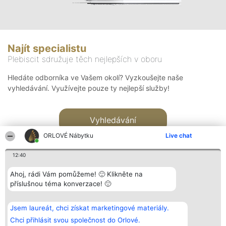
Najít specialistu
Plebiscit sdružuje těch nejlepších v oboru
Hledáte odborníka ve Vašem okolí? Vyzkoušejte naše
vyhledávání. Využívejte pouze ty nejlepší služby!
Vyhledávání
ORLOVÉ Nábytku
Live chat
12:40
Ahoj, rádi Vám pomůžeme! 🙂 Klikněte na
příslušnou téma konverzace! 🙂
Organizátor hlasování
Plebiscyt
Kontakt
Bright Side Solutions sp. z o.
Vítězové
Kontakt
Jsem laureát, chci získat marketingové materiály.
o. sp. k.
Seznam všech
ul. Ruska 22
laureátů
Chci přihlásit svou společnost do Orlové.
Wrocław 50-079
Zásady