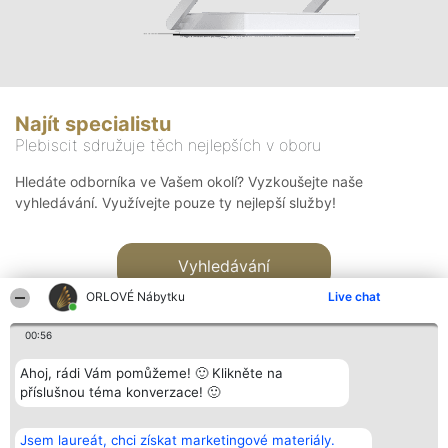
Najít specialistu
Plebiscit sdružuje těch nejlepších v oboru
Hledáte odborníka ve Vašem okolí? Vyzkoušejte naše
vyhledávání. Využívejte pouze ty nejlepší služby!
Vyhledávání
ORLOVÉ Nábytku
Live chat
00:56
Ahoj, rádi Vám pomůžeme! 🙂 Klikněte na
příslušnou téma konverzace! 🙂
Organizátor hlasování
Plebiscyt
Kontakt
Bright Side Solutions sp. z o.
Vítězové
Kontakt
Jsem laureát, chci získat marketingové materiály.
o. sp. k.
Seznam všech