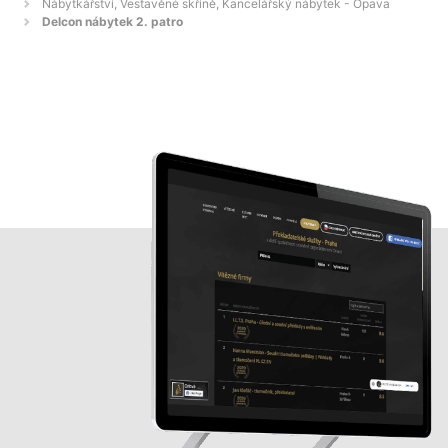
Nábytkářství, Vestavěné skříně, Kancelářský nábytek - Opava
Delcon nábytek 2. patro