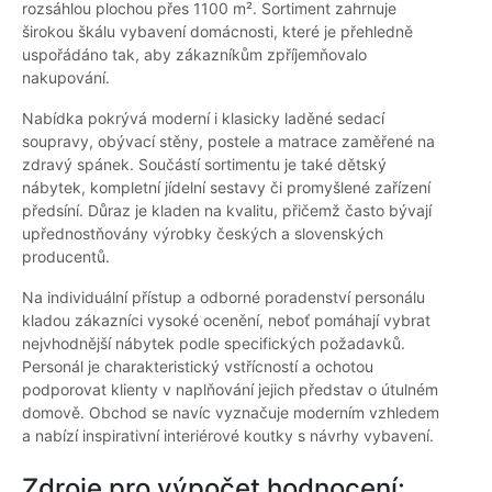
rozsáhlou plochou přes 1100 m². Sortiment zahrnuje
širokou škálu vybavení domácnosti, které je přehledně
uspořádáno tak, aby zákazníkům zpříjemňovalo
nakupování.
Nabídka pokrývá moderní i klasicky laděné sedací
soupravy, obývací stěny, postele a matrace zaměřené na
zdravý spánek. Součástí sortimentu je také dětský
nábytek, kompletní jídelní sestavy či promyšlené zařízení
předsíní. Důraz je kladen na kvalitu, přičemž často bývají
upřednostňovány výrobky českých a slovenských
producentů.
Na individuální přístup a odborné poradenství personálu
kladou zákazníci vysoké ocenění, neboť pomáhají vybrat
nejvhodnější nábytek podle specifických požadavků.
Personál je charakteristický vstřícností a ochotou
podporovat klienty v naplňování jejich představ o útulném
domově. Obchod se navíc vyznačuje moderním vzhledem
a nabízí inspirativní interiérové koutky s návrhy vybavení.
Zdroje pro výpočet hodnocení: