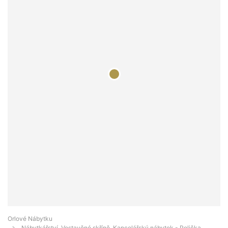
Orlové Nábytku
Nábytkářství, Vestavěné skříně, Kancelářský nábytek - Polička