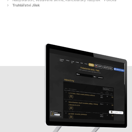
Truhlářství Jílek