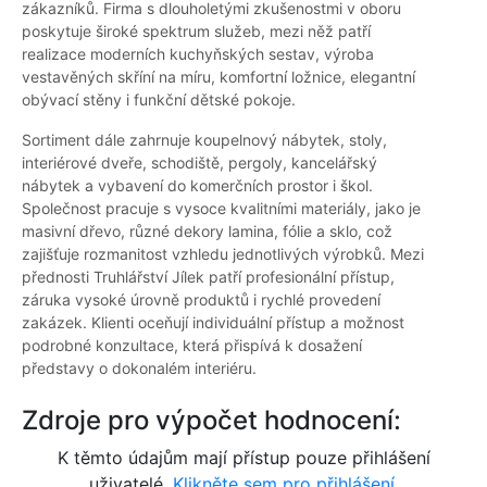
zákazníků. Firma s dlouholetými zkušenostmi v oboru
poskytuje široké spektrum služeb, mezi něž patří
realizace moderních kuchyňských sestav, výroba
vestavěných skříní na míru, komfortní ložnice, elegantní
obývací stěny i funkční dětské pokoje.
Sortiment dále zahrnuje koupelnový nábytek, stoly,
interiérové dveře, schodiště, pergoly, kancelářský
nábytek a vybavení do komerčních prostor i škol.
Společnost pracuje s vysoce kvalitními materiály, jako je
masivní dřevo, různé dekory lamina, fólie a sklo, což
zajišťuje rozmanitost vzhledu jednotlivých výrobků. Mezi
přednosti Truhlářství Jílek patří profesionální přístup,
záruka vysoké úrovně produktů i rychlé provedení
zakázek. Klienti oceňují individuální přístup a možnost
podrobné konzultace, která přispívá k dosažení
představy o dokonalém interiéru.
Zdroje pro výpočet hodnocení:
K těmto údajům mají přístup pouze přihlášení
uživatelé.
Klikněte sem pro přihlášení.