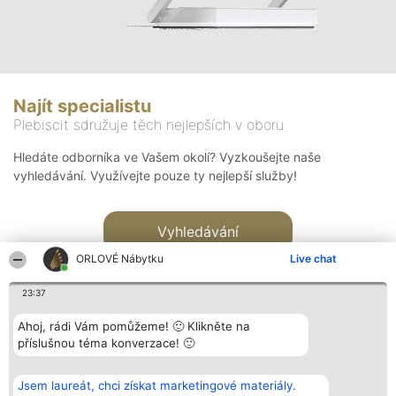
Najít specialistu
Plebiscit sdružuje těch nejlepších v oboru
Hledáte odborníka ve Vašem okolí? Vyzkoušejte naše
vyhledávání. Využívejte pouze ty nejlepší služby!
Vyhledávání
ORLOVÉ Nábytku
Live chat
23:37
Ahoj, rádi Vám pomůžeme! 🙂 Klikněte na
příslušnou téma konverzace! 🙂
Organizátor hlasování
Plebiscyt
Kontakt
Bright Side Solutions sp. z o.
Vítězové
Kontakt
Jsem laureát, chci získat marketingové materiály.
o. sp. k.
Seznam všech