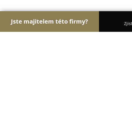
Jste majitelem této firmy?
Zjis
Orlové Nábytku
Nábytkářství, Vestavěné skříně
Truhlářství pod Budínem Milan Bar
8.2
(5)
Rychnov nad Kněžnou, Rychnov nad Kneznou
Zobrazit telefonní číslo