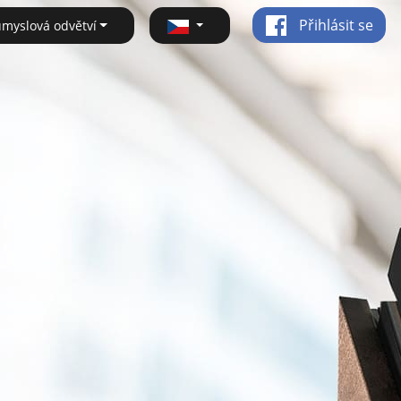
Přihlásit se
ůmyslová odvětví