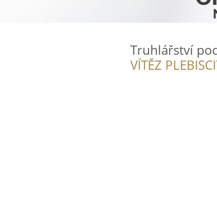
Truhlářství p
VÍTĚZ PLEBISC