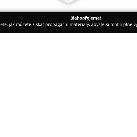
Blahopřejeme!
těte, jak můžete získat propagační materiály, abyste si mohli plně 
, Kancelářský nábytek - Rychnov nad Kněžnou
Truhlářství pod 
toš
O společnosti:
Truhlářství pod Budínem Mila
zakázkové výroby nábytku od ro
Rychnově nad Kněžnou a okolí 
zkušenosti společnosti umožňuj
silným důrazem na individuáln
Produktové portfolio zahrnuje 
vyráběné na míru, vestavěné sk
interiérů i vchodové prostory, d