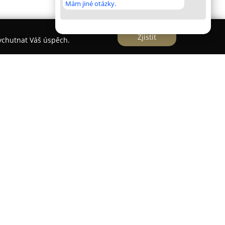
Mám jiné otázky.
Zjistit
vychutnat Váš úspěch.
Budínem Milan Bartoš
n Bartoš
je firmou, která působí v segmentu
ku 1993 a za dobu své existence získala v
reputaci důvěryhodného partnera. Dlouholeté
í zaměření na komplexní řešení interiérů se
í požadavky každého zákazníka.
pestrou paletu výrobků, mezi které patří kuchyně
říně, koupelnový nábytek, masivní dveře do
ětské pokoje, ložnice, obývací stěny i kancelářský