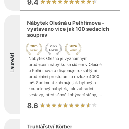
9.4
Nábytek Olešná u Pelhřimova -
vystaveno více jak 100 sedacích
souprav
Laureáti
Nábytek Olešná je významným
prodejcem nábytku se sídlem v Olešné
u Pelhřimova a disponuje rozsáhlými
prodejními prostorami o rozloze 4000
m². Sortiment zahrnuje jak bytový a
koupelnový nábytek, tak zahradní
sestavy, předsíňové i obývací stěny, ...
8.6
Truhlářství Körber