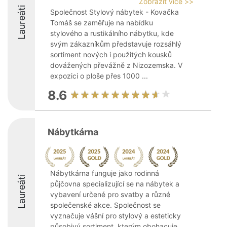
Zobrazit více >>
Laureáti
Společnost Stylový nábytek - Kovačka
Tomáš se zaměřuje na nabídku
stylového a rustikálního nábytku, kde
svým zákazníkům představuje rozsáhlý
sortiment nových i použitých kousků
dovážených převážně z Nizozemska. V
expozici o ploše přes 1000 ...
8.6
Nábytkárna
Nábytkárna funguje jako rodinná
Laureáti
půjčovna specializující se na nábytek a
vybavení určené pro svatby a různé
společenské akce. Společnost se
vyznačuje vášní pro stylový a esteticky
působivý sortiment, kterým obohacuje