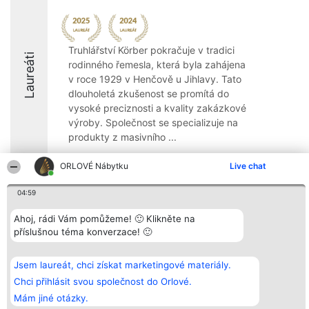
Truhlářství Körber pokračuje v tradici
Laureáti
rodinného řemesla, která byla zahájena
v roce 1929 v Henčově u Jihlavy. Tato
dlouholetá zkušenost se promítá do
vysoké preciznosti a kvality zakázkové
výroby. Společnost se specializuje na
produkty z masivního ...
8.3
ORLOVÉ Nábytku
Live chat
04:59
Organizátor hlasování
Plebiscyt
Kontakt
Ahoj, rádi Vám pomůžeme! 🙂 Klikněte na
Bright Side Solutions sp. z o.
Vítězové
Kontakt
příslušnou téma konverzace! 🙂
o. sp. k.
Seznam všech
ul. Ruska 22
laureátů
Wrocław 50-079
Zásady
KRS 0000749100 | Regon
Pravidla
Jsem laureát, chci získat marketingové materiály.
381313360 | NIP 8943132676
Zásady
Chci přihlásit svou společnost do Orlové.
ochrany
osobních údajů
Mám jiné otázky.