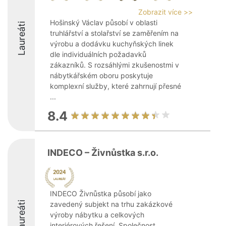
Zobrazit více >>
Hošinský Václav působí v oblasti
Laureáti
truhlářství a stolařství se zaměřením na
výrobu a dodávku kuchyňských linek
dle individuálních požadavků
zákazníků. S rozsáhlými zkušenostmi v
nábytkářském oboru poskytuje
komplexní služby, které zahrnují přesné
...
8.4
INDECO – Živnůstka s.r.o.
INDECO Živnůstka působí jako
Laureáti
zavedený subjekt na trhu zakázkové
výroby nábytku a celkových
interiérových řešení. Společnost