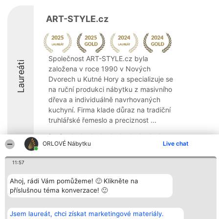
ART-STYLE.cz
Společnost ART-STYLE.cz byla
Laureáti
založena v roce 1990 v Nových
Dvorech u Kutné Hory a specializuje se
na ruční produkci nábytku z masivního
dřeva a individuálně navrhovaných
kuchyní. Firma klade důraz na tradiční
truhlářské řemeslo a preciznost ...
9.2
ORLOVÉ Nábytku
Live chat
11:57
Organizátor hlasování
Plebiscyt
Kontakt
Bright Side Solutions sp. z o.
Ahoj, rádi Vám pomůžeme! 🙂 Klikněte na
Vítězové
Kontakt
o. sp. k.
Seznam všech
příslušnou téma konverzace! 🙂
ul. Ruska 22
laureátů
Wrocław 50-079
Zásady
KRS 0000749100 | Regon
Pravidla
Jsem laureát, chci získat marketingové materiály.
381313360 | NIP 8943132676
Zásady