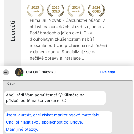
Firma Jiří Novák - Čalounictví působí v
Laureáti
oblasti čalounických služeb zejména v
Poděbradech a jejich okolí. Díky
dlouholetým zkušenostem nabízí
rozsáhlé portfolio profesionálních řešení
v daném oboru. Specializuje se na
pečlivé opravy a instalace ...
8.7
ORLOVÉ Nábytku
Live chat
08:34
Organizátor hlasování
Plebiscyt
Kontakt
Ahoj, rádi Vám pomůžeme! 🙂 Klikněte na
Bright Side Solutions sp. z o.
Vítězové
Kontakt
o. sp. k.
Seznam všech
příslušnou téma konverzace! 🙂
ul. Ruska 22
laureátů
Wrocław 50-079
Zásady
KRS 0000749100 | Regon
Pravidla
Jsem laureát, chci získat marketingové materiály.
381313360 | NIP 8943132676
Zásady
Chci přihlásit svou společnost do Orlové.
ochrany
osobních údajů
Mám jiné otázky.