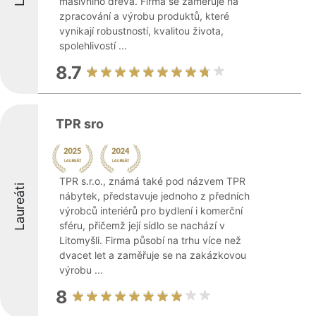
masivního dřeva. Firma se zaměřuje na
zpracování a výrobu produktů, které
vynikají robustností, kvalitou života,
spolehlivostí ...
8.7
TPR sro
TPR s.r.o., známá také pod názvem TPR
Laureáti
nábytek, představuje jednoho z předních
výrobců interiérů pro bydlení i komerční
sféru, přičemž její sídlo se nachází v
Litomyšli. Firma působí na trhu více než
dvacet let a zaměřuje se na zakázkovou
výrobu ...
8