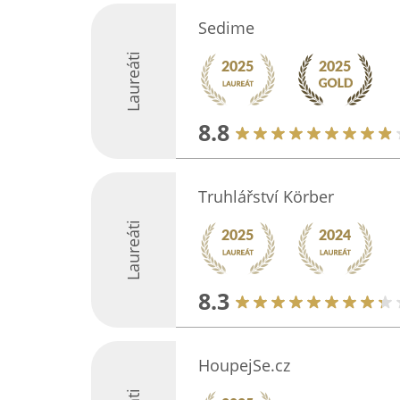
Sedime
Laureáti
8.8
Truhlářství Körber
Laureáti
8.3
HoupejSe.cz