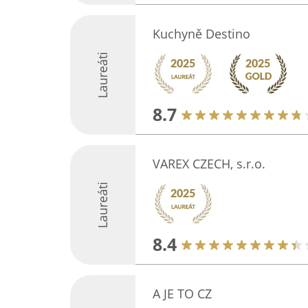
Kuchyně Destino
Laureáti
8.7
VAREX CZECH, s.r.o.
Laureáti
8.4
A JE TO CZ