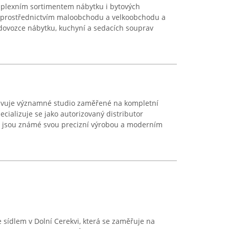
omplexním sortimentem nábytku i bytových
 prostřednictvím maloobchodu a velkoobchodu a
dovozce nábytku, kuchyní a sedacích souprav
tavuje významné studio zaměřené na kompletní
ecializuje se jako autorizovaný distributor
ré jsou známé svou precizní výrobou a moderním
se sídlem v Dolní Cerekvi, která se zaměřuje na