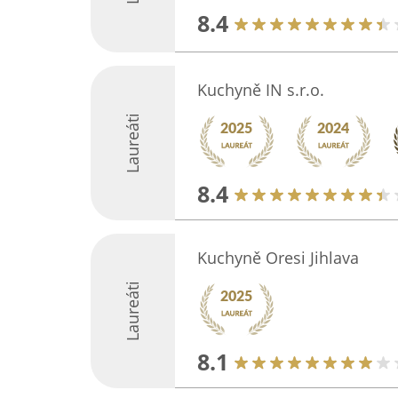
8.4
Kuchyně IN s.r.o.
Laureáti
8.4
Kuchyně Oresi Jihlava
Laureáti
8.1