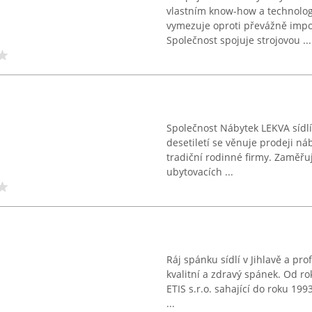
vlastním know-how a technologi
vymezuje oproti převážně impo
Společnost spojuje strojovou ...
Společnost Nábytek LEKVA sídlí 
desetiletí se věnuje prodeji n
tradiční rodinné firmy. Zaměřu
ubytovacích ...
Ráj spánku sídlí v Jihlavě a pr
kvalitní a zdravý spánek. Od ro
ETIS s.r.o. sahající do roku 19
...