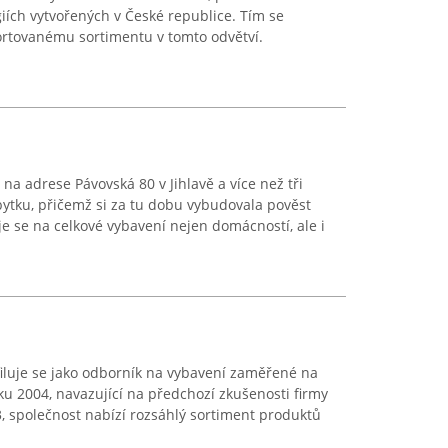
ích vytvořených v České republice. Tím se
rtovanému sortimentu v tomto odvětví.
na adrese Pávovská 80 v Jihlavě a více než tři
ábytku, přičemž si za tu dobu vybudovala pověst
je se na celkové vybavení nejen domácností, ale i
ofiluje se jako odborník na vybavení zaměřené na
ku 2004, navazující na předchozí zkušenosti firmy
93, společnost nabízí rozsáhlý sortiment produktů