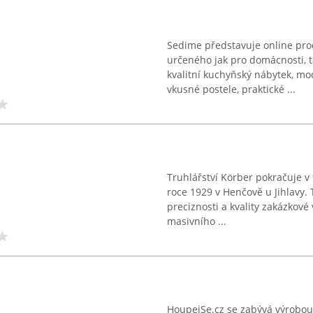
Sedime představuje online pr
určeného jak pro domácnosti, ta
kvalitní kuchyňský nábytek, mo
vkusné postele, praktické ...
Truhlářství Körber pokračuje v 
roce 1929 v Henčově u Jihlavy.
preciznosti a kvality zakázkové
masivního ...
HoupejSe.cz se zabývá výrobou 