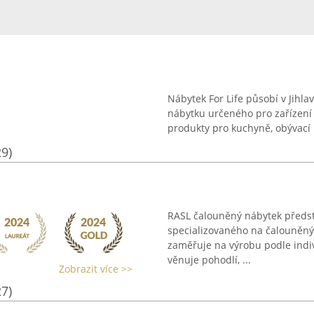
Nábytek For Life působí v Jihla
nábytku určeného pro zařízení 
produkty pro kuchyně, obývací p
29)
RASL čalouněný nábytek předs
specializovaného na čalouněný n
zaměřuje na výrobu podle indiv
věnuje pohodlí, ...
Zobrazit více >>
27)