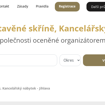
ontakt
Zásady
Pravidla
Registrace
Další pr
tavěné skříně, Kancelářský
 společnosti oceněné organizátorem
V
, Kancelářský nábytek - Jihlava