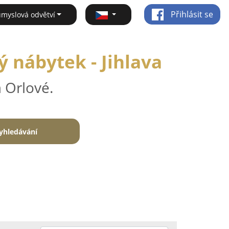
Přihlásit se
ůmyslová odvětví
 nábytek - Jihlava
 Orlové.
yhledávání