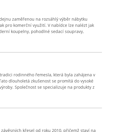
odejnu zaměřenou na rozsáhlý výběr nábytku
k pro komerční využití. V nabídce lze nalézt jak
derní koupelny, pohodlné sedací soupravy,
tradici rodinného řemesla, která byla zahájena v
 Tato dlouholetá zkušenost se promítá do vysoké
 výroby. Společnost se specializuje na produkty z
závěsných křesel od roku 2010, přičemž staví na