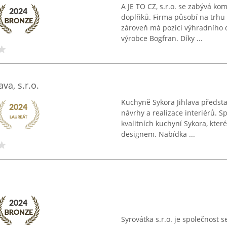
A JE TO CZ, s.r.o. se zabývá k
doplňků. Firma působí na trhu
zároveň má pozici výhradního 
výrobce Bogfran. Díky ...
va, s.r.o.
Kuchyně Sykora Jihlava předs
návrhy a realizace interiérů. Sp
kvalitních kuchyní Sykora, kte
designem. Nabídka ...
Syrovátka s.r.o. je společnost 