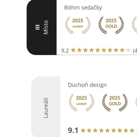
Böhm sedačky
Místo
III
9.2
(
Duchoň design
Laureáti
9.1