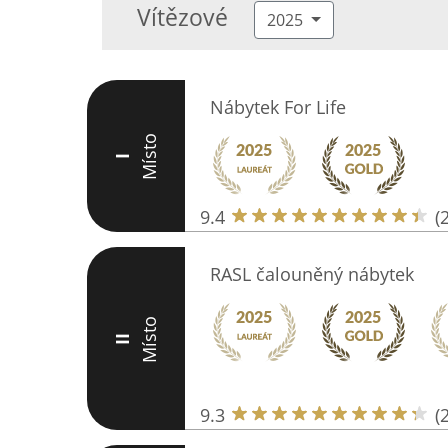
Vítězové
2025
Nábytek For Life
Místo
I
9.4
(
RASL čalouněný nábytek
Místo
II
9.3
(