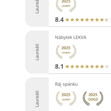
Laureáti
8.4
Nábytek LEKVA
Laureáti
8.1
Ráj spánku
Laureáti