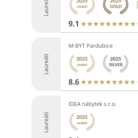
Laureáti
9.1
M-BYT Pardubice
Laureáti
8.6
IDEA nábytek s.r.o.
Laureáti