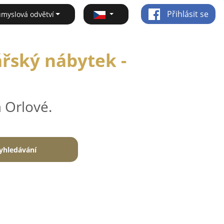
Přihlásit se
ůmyslová odvětví
ářský nábytek -
 Orlové.
yhledávání