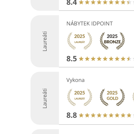
8.4
NÁBYTEK IDPOINT
Laureáti
8.5
Vykona
Laureáti
8.8