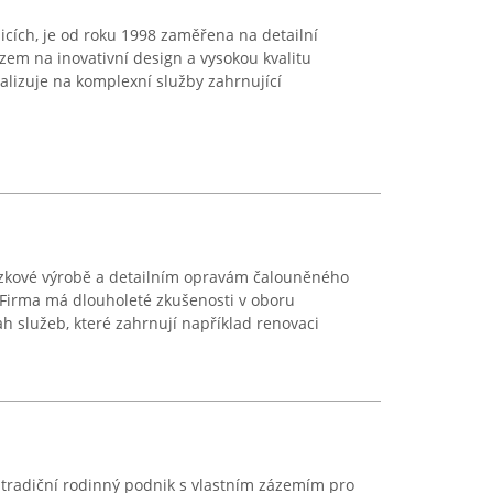
icích, je od roku 1998 zaměřena na detailní
em na inovativní design a vysokou kvalitu
alizuje na komplexní služby zahrnující
kázkové výrobě a detailním opravám čalouněného
 Firma má dlouholeté zkušenosti v oboru
sah služeb, které zahrnují například renovaci
 tradiční rodinný podnik s vlastním zázemím pro