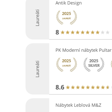
Antik Design
Laureáti
8
PK Moderní nábytek Pulta
Laureáti
8.6
Nábytek Leblová M&Z