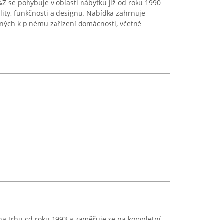
 se pohybuje v oblasti nábytku již od roku 1990
lity, funkčnosti a designu. Nabídka zahrnuje
ených k plnému zařízení domácnosti, včetně
na trhu od roku 1993 a zaměřuje se na kompletní