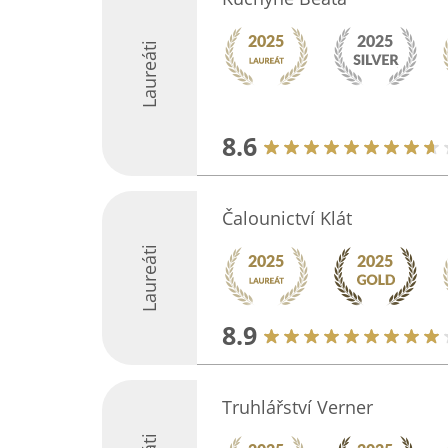
Laureáti
8.6
Čalounictví Klát
Laureáti
8.9
Truhlářství Verner