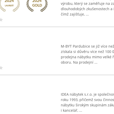
výrobu, který se zaměřuje na za
dlouhodobých zkušenostech a i
čímž zajišťuje, ...
M-BYT Pardubice se již více než
získala si důvěru více než 100
prodejna nábytku mimo velké ře
oboru. Na prodejní ...
IDEA nábytek s.r.o. je společn
roku 1993, přičemž svou činno
nábytku širokým skupinám záka
i kancelář, ...