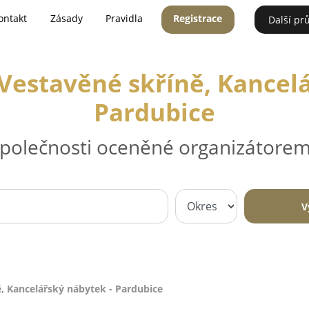
ontakt
Zásady
Pravidla
Registrace
Další pr
Vestavěné skříně, Kancel
Pardubice
 společnosti oceněné organizátorem
V
ě, Kancelářský nábytek - Pardubice