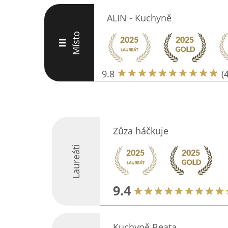
ALIN - Kuchyně
Místo
III
9.8
(
Zůza háčkuje
Laureáti
9.4
Kuchyně Beata