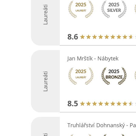
Laureáti
8.6
Jan Mrštík - Nábytek
Laureáti
8.5
Truhlářství Dohnanský - P