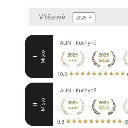
Vítězové
2025
ALIN - Kuchyně
Místo
I
10.0
ALIN - Kuchyně
Místo
II
9.8
(